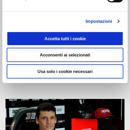
MAVERICK VIÑALES
"Giornata sicuramente diversa da quello che mi aspettavo.
Impostazioni
Speravo di andare un po' meglio ma va anche considerato la mia
scarsa esperienza con Aprilia sul bagnato. Di positivo c'è che, in
Accetta tutti i cookie
queste condizioni, tutte le reazioni sono più lente e più evidenti,
permettendoci di capire ancora meglio i punti su cio dobbiamo
migliorare e lavorare. In questo momento mi sento di dire la
Acconsenti ai selezionati
frenata, ora confronteremo i dati con Aleix e Sava che hanno
mostrato un buon ritmo e proveremo a fare un passo avanti
Usa solo i cookie necessari
domani".