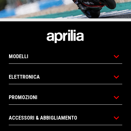
Item
Item
1
1
of
of
1
1
Piè di pagina
MODELLI
ELETTRONICA
PROMOZIONI
ACCESSORI & ABBIGLIAMENTO