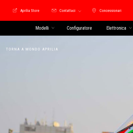
Aprilia Store
Contattaci
Concessionari
Moto Guzzi Store
Concessionari
Modelli
Configuratore
Elettronica
TORNA A MONDO APRILIA