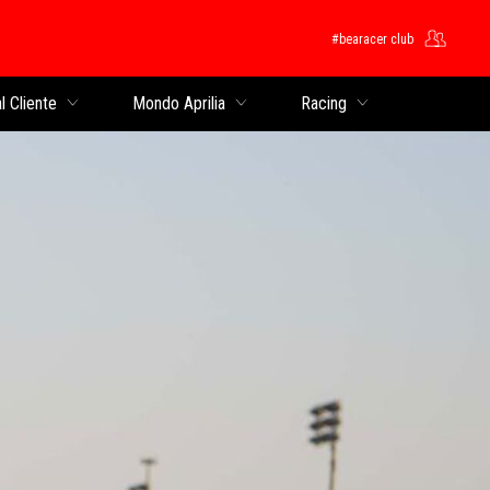
#bearacer club
cipale
l Cliente
Mondo Aprilia
Racing