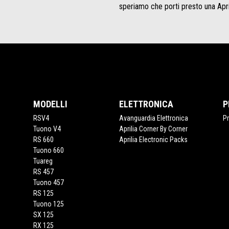
speriamo che porti presto una April
Piè di pagina
MODELLI
ELETTRONICA
P
RSV4
Avanguardia Elettronica
P
Tuono V4
Aprilia Corner By Corner
RS 660
Aprilia Electronic Packs
Tuono 660
Tuareg
RS 457
Tuono 457
RS 125
Tuono 125
SX 125
RX 125