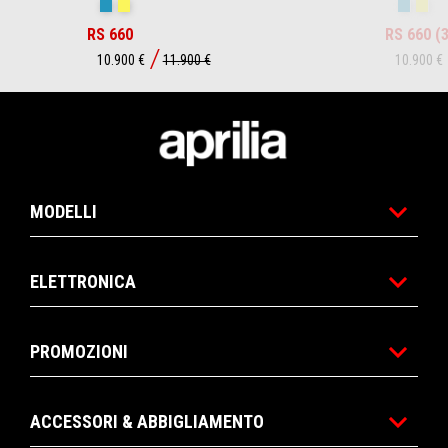
Blue Marlin
Venom Yellow
Blue Ma
Ven
RS 660
RS 660 (
10.900 €
11.900 €
10.900 €
Piè di pagina
MODELLI
ELETTRONICA
PROMOZIONI
ACCESSORI & ABBIGLIAMENTO