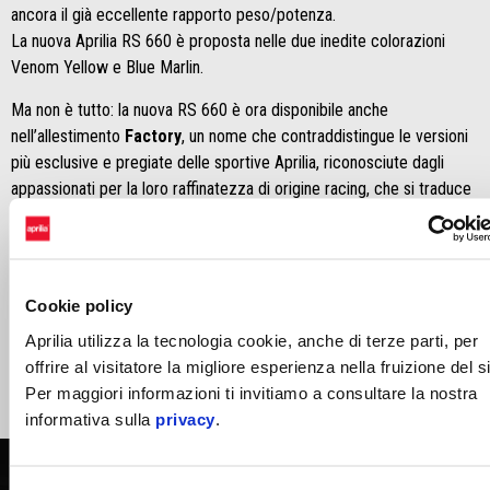
ancora il già eccellente rapporto peso/potenza.
La nuova Aprilia RS 660 è proposta nelle due inedite colorazioni
Venom Yellow e Blue Marlin.
Ma non è tutto: la nuova RS 660 è ora disponibile anche
nell’allestimento
Factory
, un nome che contraddistingue le versioni
più esclusive e pregiate delle sportive Aprilia, riconosciute dagli
appassionati per la loro raffinatezza di origine racing, che si traduce
in un’esperienza di guida unica in pista e in strada.
Aprilia RS 660 Factory
dispone di serie di evolute
sospensioni
Öhlins pluriregolabili e nuove grafiche dedicate
, ed è proposta
al prezzo di
13.999 Euro
, f.c.
Cookie policy
Aprilia utilizza la tecnologia cookie, anche di terze parti, per
offrire al visitatore la migliore esperienza nella fruizione del si
Per maggiori informazioni ti invitiamo a consultare la nostra
1/2
informativa sulla
privacy
.