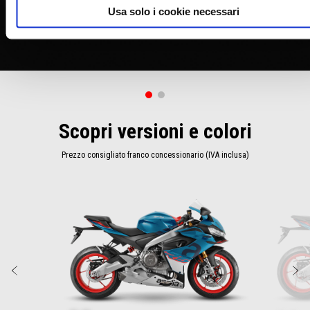
Usa solo i cookie necessari
Scopri versioni e colori
Prezzo consigliato franco concessionario (IVA inclusa)
Item
1
of
4
Precedente
S