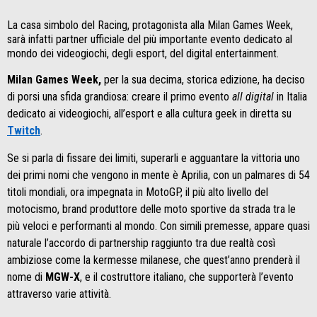
La casa simbolo del Racing, protagonista alla Milan Games Week,
sarà infatti partner ufficiale del più importante evento dedicato al
mondo dei videogiochi, degli esport, del digital entertainment.
Milan Games Week,
per la sua decima, storica edizione, ha deciso
di porsi una sfida grandiosa: creare il primo evento
all digital
in Italia
dedicato ai videogiochi, all’esport e alla cultura geek in diretta su
Twitch
.
Se si parla di fissare dei limiti, superarli e agguantare la vittoria uno
dei primi nomi che vengono in mente è Aprilia, con un palmares di 54
titoli mondiali, ora impegnata in MotoGP, il più alto livello del
motocismo, brand produttore delle moto sportive da strada tra le
più veloci e performanti al mondo. Con simili premesse, appare quasi
naturale l’accordo di partnership raggiunto tra due realtà così
ambiziose come la kermesse milanese, che quest’anno prenderà il
nome di
MGW-X
, e il costruttore italiano, che supporterà l’evento
attraverso varie attività.