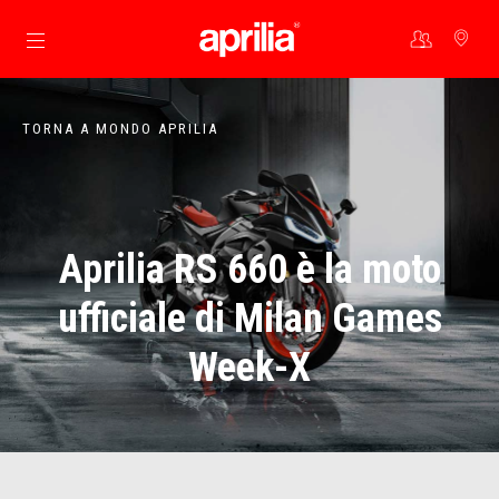
Vai al contenuto principale
TORNA A MONDO APRILIA
Aprilia RS 660 è la moto
ufficiale di Milan Games
Week-X