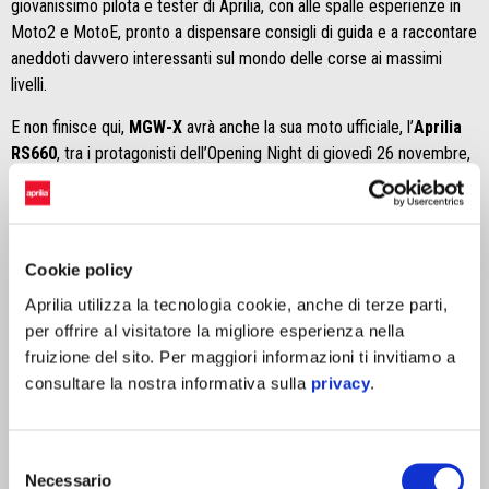
giovanissimo pilota e tester di Aprilia, con alle spalle esperienze in
Moto2 e MotoE, pronto a dispensare consigli di guida e a raccontare
aneddoti davvero interessanti sul mondo delle corse ai massimi
livelli.
E non finisce qui,
MGW-X
avrà anche la sua moto ufficiale, l’
Aprilia
RS660
, tra i protagonisti dell’Opening Night di giovedì 26 novembre,
la serata di gala virtuale che sancisce l’inizio del digital event a cui ha
partecipato anche
Max Biaggi
, che ha annunciato il proprio
sostegno alla manifestazione insieme a
EleGhost_555
e
Joel_Clay
,
proplayer dell’
Aprilia Racing Esports Team
. Sarà davvero
Cookie policy
interessante ascoltare gli aneddoti di uno dei più grandi campioni del
Aprilia utilizza la tecnologia cookie, anche di terze parti,
motociclismo, scoprire cosa si prova a essere il migliore del mondo
per offrire al visitatore la migliore esperienza nella
e quali parallelismi ci sono tra la vita di un pilota in carne ed ossa e
fruizione del sito. Per maggiori informazioni ti invitiamo a
un proplayer. Sicuramente, tra correre nella realtà e farlo con un
consultare la nostra informativa sulla
privacy
.
controller una cosa non cambia: la costante ricerca della vittoria, in
pieno stile Aprilia.
Max Biaggi
è una delle icone del motociclismo mondiale, vincitore
Selezione
Necessario
di 6 titoli iridati. Ricopre il ruolo di
Brand Ambassador di Aprilia
del