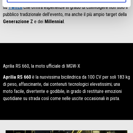
piattaforma di entertainment multi-channel
ad accesso gratuito
su
Twitch
che offrirà esperienze
in grado di coinvolgere non solo il
pubblico tradizionale dell’evento, ma anche il più ampio target della
Generazione Z
e dei
Millennial
.
Aprilia RS 660, la moto ufficiale di MGW-X
Aprilia RS 660
è la nuovissima bicilindrica da 100 CV per soli 183 kg
di peso, affascinante, dai contenuti tecnologici elevatissimi; una
moto facile, divertente e godibile, in grado di restituire emozioni
quotidiane su strada così come nelle uscite occasionali in pista.