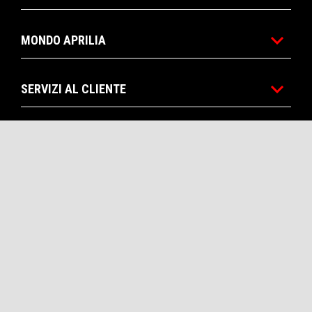
MONDO APRILIA
SERVIZI AL CLIENTE
CONTATTI
CORPORATE
APRILIA STORE
Facebook
Instagram
Youtube
IT
SELEZIONA IL TUO SITO WEB LOCALE