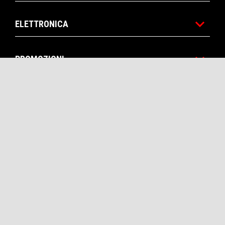
ELETTRONICA
PROMOZIONI
ACCESSORI & ABBIGLIAMENTO
MONDO APRILIA
SERVIZI AL CLIENTE
CONTATTI