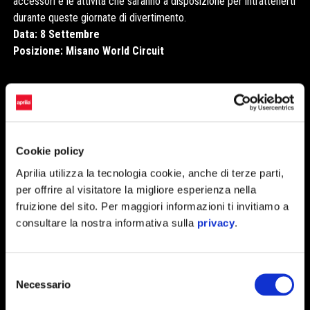
accessori e le attività che saranno a disposizione per intrattenerti
durante queste giornate di divertimento.
Data: 8 Settembre
Posizione: Misano World Circuit
Cookie policy
Aprilia utilizza la tecnologia cookie, anche di terze parti,
per offrire al visitatore la migliore esperienza nella
FUN
fruizione del sito. Per maggiori informazioni ti invitiamo a
consultare la nostra informativa sulla
privacy
.
Incontraci al Moto GP Village
Il nostro team sarà a tua disposizione per darti più informazioni o
Selezione
semplicemente condividere la passione.
Necessario
del
consenso