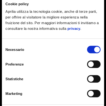
Cookie policy
Aprilia utilizza la tecnologia cookie, anche di terze parti,
GOST MOTO
per offrire al visitatore la migliore esperienza nella
fruizione del sito. Per maggiori informazioni ti invitiamo a
consultare la nostra informativa sulla
privacy
.
CHIETI
4-5 LUGLIO
Selezione
Necessario
del
consenso
ITALIAN BIKE WEEK
Preferenze
LIGNANO SABBIADORO
Statistiche
18-19-20 SETTEMBRE
Marketing
ETERNAL CITY