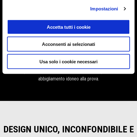
Impostazioni
ROMA
25-26-27 SETTEMBRE
Accetta tutti i cookie
Acconsenti ai selezionati
Ti ricordiamo che per poter prenotare il test ride è necessario
Usa solo i cookie necessari
essere maggiorenni, essere in possesso di patente idonea e in stato
di validità, portare con sé il casco e indossare scarpe chiuse o altro
abbigliamento idoneo alla prova.
DESIGN UNICO, INCONFONDIBILE E