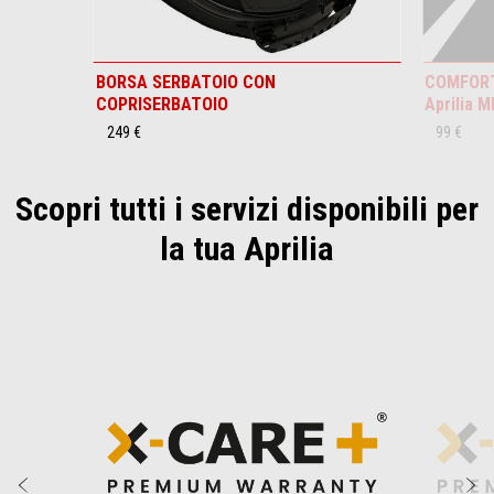
BORSA SERBATOIO CON
COMFORT 
COPRISERBATOIO
Aprilia 
249 €
99 €
Scopri tutti i servizi disponibili per
la tua Aprilia
Item
1
of
2
Precedente
S