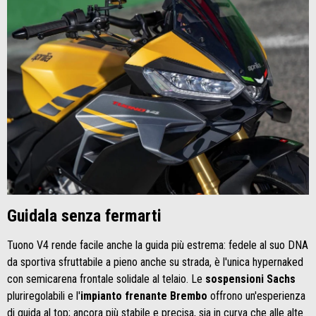
Guidala senza fermarti
Tuono V4 rende facile anche la guida più estrema: fedele al suo DNA
da sportiva sfruttabile a pieno anche su strada, è l'unica hypernaked
con semicarena frontale solidale al telaio. Le
sospensioni Sachs
pluriregolabili e l'
impianto frenante Brembo
offrono un'esperienza
di guida al top; ancora più stabile e precisa, sia in curva che alle alte