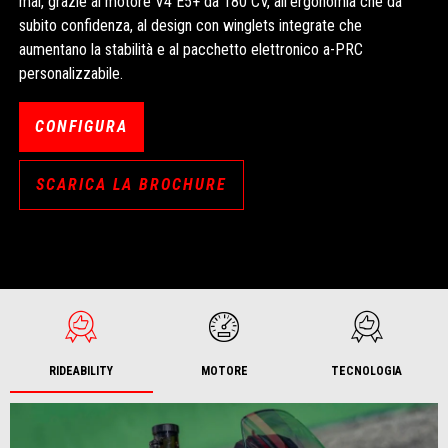
mai, grazie al motore V4 E5+ da 180 CV, all'ergonomia che da
subito confidenza, al design con winglets integrate che
aumentano la stabilità e al pacchetto elettronico a-PRC
personalizzabile.
CONFIGURA
SCARICA LA BROCHURE
RIDEABILITY
MOTORE
TECNOLOGIA