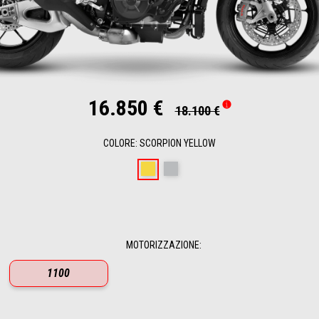
16.850 €
18.100 €
COLORE
:
SCORPION YELLOW
Scorpion Yellow
Shark Grey
MOTORIZZAZIONE
:
1100