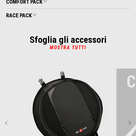
COMFORT PACK
RACE PACK
Sfoglia gli accessori
MOSTRA TUTTI
Item
1
of
6
Precedente
S