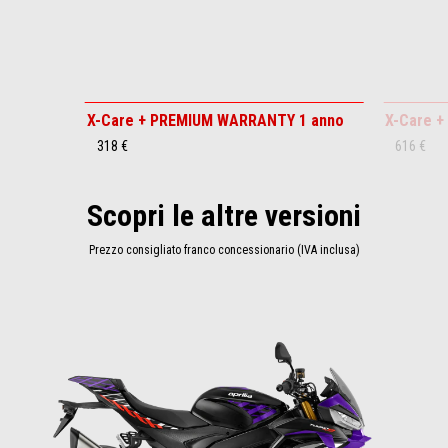
X-Care + PREMIUM WARRANTY 1 anno
X-Care 
318 €
616 €
Scopri le altre versioni
Prezzo consigliato franco concessionario (IVA inclusa)