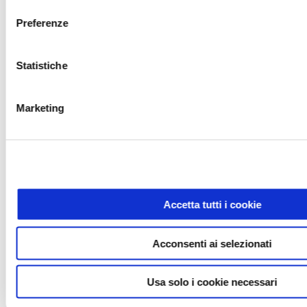
Preferenze
Aprilia Traction Control
Controllo di trazione regolabile in corsa, su 8 livelli, lavora in sinergia
Statistiche
l'ASC (Aprilia Slide Control), regolabile su 3 livelli indipendenti.
Marketing
AWC
Aprilia Wheelie Control
Sistema di controllo d'impennata regolabile su tre livelli, con
strategie predittive (agisce prima che l’evento si verifichi) e adattive
Accetta tutti i cookie
(dedicato alla pista).
Acconsenti ai selezionati
AEM
Usa solo i cookie necessari