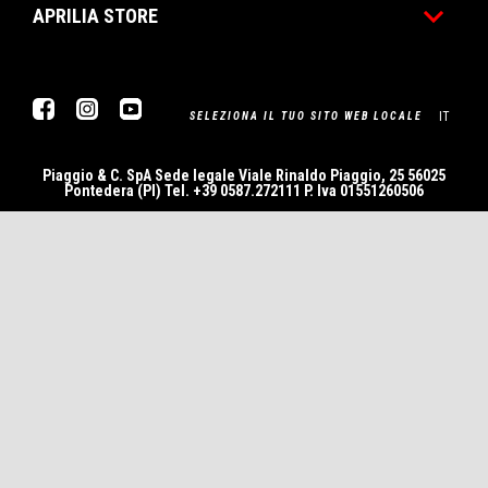
APRILIA STORE
Facebook
Instagram
Youtube
IT
SELEZIONA IL TUO SITO WEB LOCALE
Piaggio & C. SpA Sede legale Viale Rinaldo Piaggio, 25 56025
Pontedera (PI) Tel. +39 0587.272111 P. Iva 01551260506