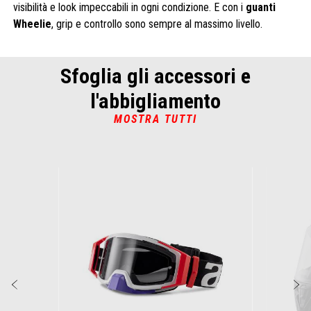
visibilità e look impeccabili in ogni condizione. E con i
guanti
Wheelie
, grip e controllo sono sempre al massimo livello.
Sfoglia gli accessori e
l'abbigliamento
MOSTRA TUTTI
Item
1
of
6
Precedente
S