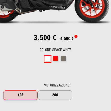
3.500 €
4.500 €
COLORE
:
SPACE WHITE
Space White
Red Raceway
Savana Grey
MOTORIZZAZIONE
:
125
200