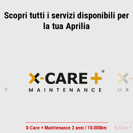
Scopri tutti i servizi disponibili per
la tua Aprilia
Item
1
of
3
Precedente
S
X-Care + Maintenance 2 anni / 10.000km
X-Care +