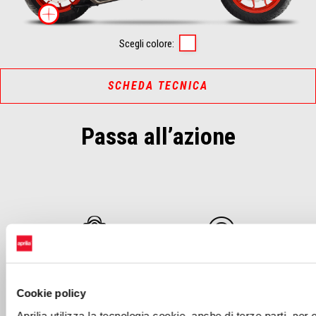
Maggiori informazini su
Space white
Scegli colore:
SCHEDA TECNICA
Passa all’azione
PRENOTA UN TEST
TROVA UN
RIDE
CONCESSIONARIO
Cookie policy
Aprilia utilizza la tecnologia cookie, anche di terze parti, per of