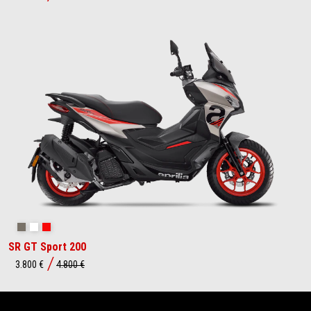
Savana Grey
Space White
Red Raceway
SR GT Sport 200
3.800 €
4.800 €