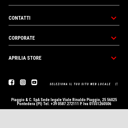
CONTATTI
CORPORATE
APRILIA STORE
Facebook
Instagram
Youtube
IT
SELEZIONA IL TUO SITO WEB LOCALE
Piaggio & C. SpA Sede legale Viale Rinaldo Piaggio, 25 56025
Pontedera (PI) Tel. +39 0587.272111 P. Iva 01551260506