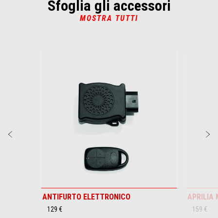
Sfoglia gli accessori
MOSTRA TUTTI
Item
1
of
6
Precedente
S
ANTIFURTO ELETTRONICO
APRILIA
129 €
159 €