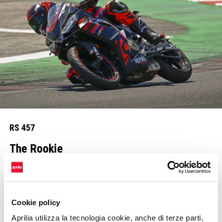
RS 457
The Rookie
Welcome to the racing squad
Hai fatto i primi giri, ora è tempo di accelerare. Fallo con Aprilia
RS 457: 35 KW di potenza con soli 159 kg a secco, un rapporto
Cookie policy
peso-potenza senza rivali nel suo segmento. Ti sei guadagnato un
Aprilia utilizza la tecnologia cookie, anche di terze parti,
posto nella Racing Squad, adesso fatti valere.