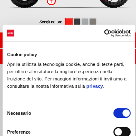
Maggiori informazini s
Rally Replica
Rugged Black
Dusty Grey
Boulder Grey
Scegli colore:
SCHEDA TECNICA
Cookie policy
SCARICA LA BROCHURE
Aprilia utilizza la tecnologia cookie, anche di terze parti,
per offrire al visitatore la migliore esperienza nella
fruizione del sito. Per maggiori informazioni ti invitiamo a
consultare la nostra informativa sulla
privacy
.
ESALTA LA TUA ESPERIENZA DI
GUIDA
Selezione
Necessario
del
consenso
Preferenze
La gamma di accessori dedicata ad Aprilia SR GT 400 è pensata per