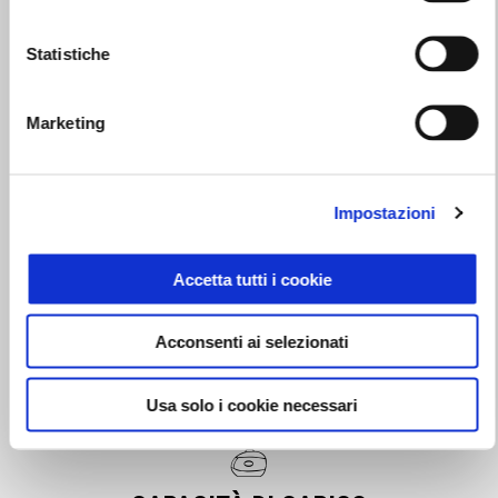
aumentare comfort, protezione e capacità di carico in ogni
situazione di guida.
Soluzioni che si integrano perfettamente con il
Statistiche
suo carattere adventure, aggiungendo praticità e
personalità all’utilizzo di tutti i giorni.
Marketing
Impostazioni
STILE
Accetta tutti i cookie
Che si tratti di rendere l’utilizzo più comodo in tutte le stagioni,
Acconsenti ai selezionati
aumentare la protezione del mezzo o sfruttare al massimo lo spazio
a disposizione,
ogni accessorio nasce per migliorare
Usa solo i cookie necessari
l’esperienza su strada e accompagnarti ovunque con stile
.