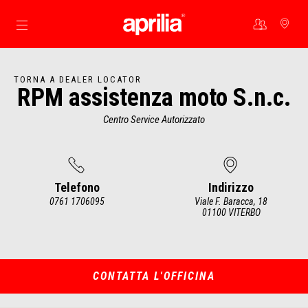
Vai al contenuto principale
TORNA A DEALER LOCATOR
RPM assistenza moto S.n.c.
Centro Service Autorizzato
Telefono
Indirizzo
0761 1706095
Viale F. Baracca, 18
01100 VITERBO
Item
1
of
2
CONTATTA L'OFFICINA