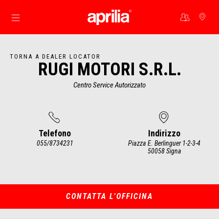
Vai al contenuto principale
TORNA A DEALER LOCATOR
RUGI MOTORI S.R.L.
Centro Service Autorizzato
Telefono
Indirizzo
055/8734231
Piazza E. Berlinguer 1-2-3-4
50058 Signa
Item
1
of
2
CONTATTA L'OFFICINA