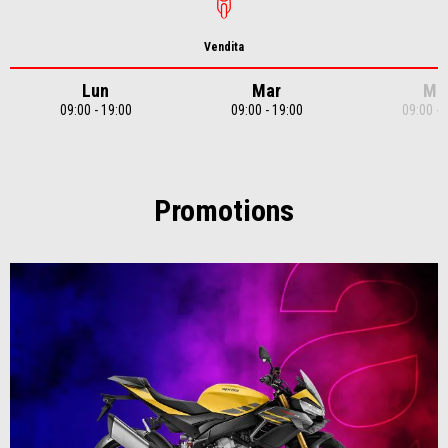
Vendita
Lun
Mar
Me
09:00 - 19:00
09:00 - 19:00
09:00 - 
Item
1
of
7
Promotions