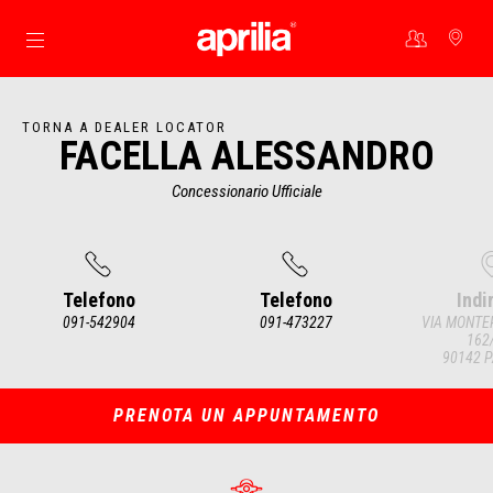
Vai al contenuto principale
TORNA A DEALER LOCATOR
FACELLA ALESSANDRO
Concessionario Ufficiale
Telefono
Telefono
Indi
091-542904
091-473227
VIA MONTE
162
90142 
Item
1
of
4
PRENOTA UN APPUNTAMENTO