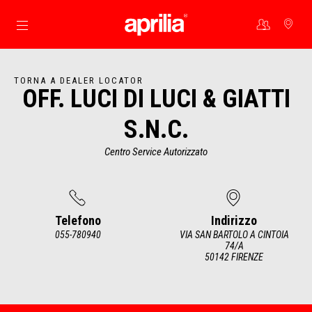
Vai al contenuto principale
TORNA A DEALER LOCATOR
OFF. LUCI DI LUCI & GIATTI
S.N.C.
Centro Service Autorizzato
Telefono
Indirizzo
055-780940
VIA SAN BARTOLO A CINTOIA
74/A
50142 FIRENZE
Item
1
of
2