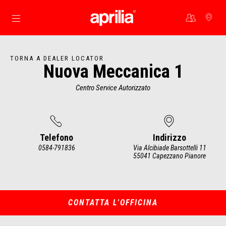
Vai al contenuto principale
TORNA A DEALER LOCATOR
Nuova Meccanica 1
Centro Service Autorizzato
Telefono
Indirizzo
0584-791836
Via Alcibiade Barsottelli 11
55041 Capezzano Pianore
Item
1
of
2
CONTATTA L'OFFICINA