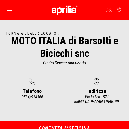
Vai al contenuto principale
TORNA A DEALER LOCATOR
MOTO ITALIA di Barsotti e
Bicicchi snc
Centro Service Autorizzato
Telefono
Indirizzo
0584/914366
Via Italica , 571
55041 CAPEZZANO PIANORE
Item
1
of
2
CONTATTA L'OFFICINA