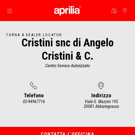
Vai al contenuto principale
TORNA A DEALER LOCATOR
Cristini snc di Angelo
Cristini & C.
Centro Service Autorizzato
Telefono
Indirizzo
02-94967716
Viale G. Mazzini 195
20081 Abbiategrasso
Item
1
of
2
CONTATTA L'OFFICINA