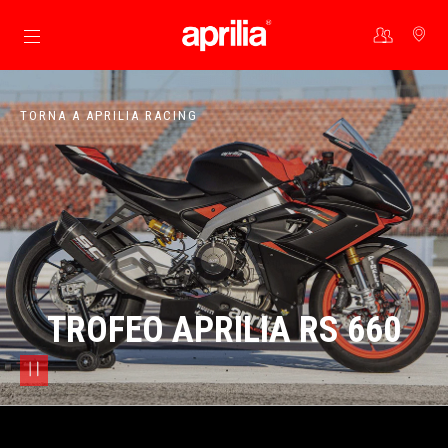
Vai al contenuto principale
TORNA A APRILIA RACING
TROFEO APRILIA RS 660
pause