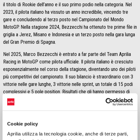
il titolo di Rookie dell’anno e il suo primo podio nella categoria. Nel
2023, il pilota italiano ha vissuto un anno incredibile, vincendo tre
gare e concludendo al terzo posto nel Campionato del Mondo
MotoGP. Nella stagione 2024, Bezzecchi ha ottenuto tre prime file in
griglia a Jerez, Misano e Indonesia e un terzo posto nella gara lunga
del Gran Premio di Spagna.
Nel 2025, Marco Bezzecchi è entrato a far parte del Team Aprilia
Racing in MotoGP come pilota ufficiale. Il pilota italiano è cresciuto
esponenzialmente nel corso della stagione, diventando uno dei piloti
più competitivi del campionato. Il suo bilancio è straordinario con 3
vittorie nelle gare lunghe, 3 vittorie nelle sprint, un totale di 15 podi
complessivi e 5 pole position. Risultati che gli hanno permesso di
chiudere il mondiale in terza posizione con 353 punti, il miglior
risultato di un pilota nella storia di Aprilia Racing in MotoGP. Nel 2026
Bezzecchi affronta il suo secondo anno con la Casa di Noale con
l’obiettivo di riaffermarsi come uno dei protagonisti assoluti della
Cookie policy
MotoGP.
Aprilia utilizza la tecnologia cookie, anche di terze parti,