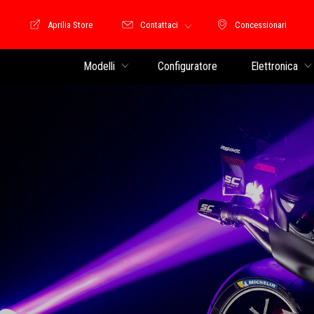
Aprilia Store
Contattaci
Concessionari
Moto Guzzi Store
Concessionari
Modelli
Configuratore
Elettronica