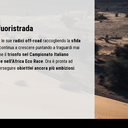
fuoristrada
a le sue
radici off-road
raccogliendo la
sfida
ontinua a crescere puntando a traguardi mai
me il
trionfo nel Campionato Italiano
 e nell'Africa Eco Race
. Ora è pronta ad
erseguire
obiettivi ancora più ambiziosi
.