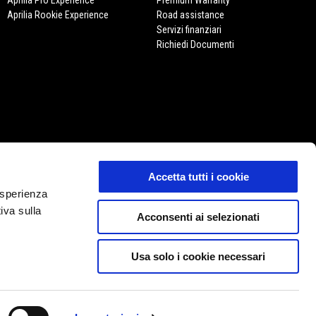
Aprilia Pro Experience
Premium Warranty
Aprilia Rookie Experience
Road assistance
Servizi finanziari
Richiedi Documenti
APRILIA STORE
Accetta tutti i cookie
E-commerce
 esperienza
iva sulla
Acconsenti ai selezionati
Usa solo i cookie necessari
IT
SELEZIONA IL TUO SITO WEB LOCALE