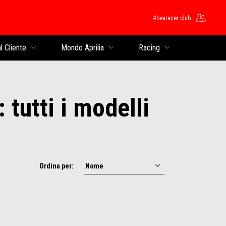
#bearacer club
cipale
l Cliente
Mondo Aprilia
Racing
 tutti i modelli
Ordina per: