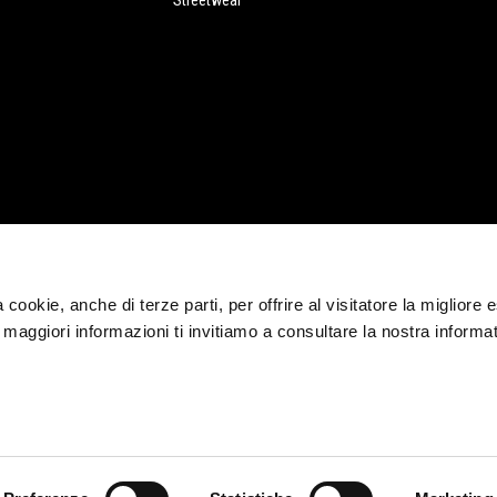
Streetwear
CORPORATE
Wide Magazine
ia cookie, anche di terze parti, per offrire al visitatore la migliore
Piaggio Group
r maggiori informazioni ti invitiamo a consultare la nostra informat
Accessibilità