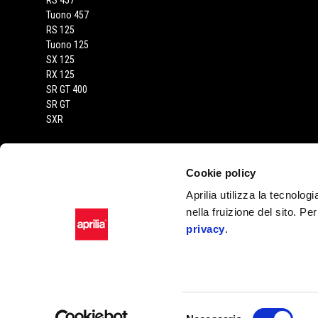
RS 457
Tuono 457
RS 125
Tuono 125
SX 125
RX 125
SR GT 400
SR GT
SXR
CONTATTI
Cookie policy
Privacy policy
Aprilia utilizza la tecnolog
Dove siamo
nella fruizione del sito. Pe
Servizio clienti
privacy
.
Campagne di richiamo
Facebook
Instagram
Youtube
Selezione