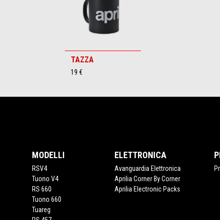
TAZZA
19 €
Piè di pagina
MODELLI
ELETTRONICA
P
RSV4
Avanguardia Elettronica
P
Tuono V4
Aprilia Corner By Corner
RS 660
Aprilia Electronic Packs
Tuono 660
Tuareg