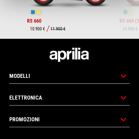
Blue Marlin
Venom Yellow
Blue Ma
Ven
RS 660
RS 660 (
10.900 €
11.900 €
10.900 €
Piè di pagina
MODELLI
ELETTRONICA
PROMOZIONI