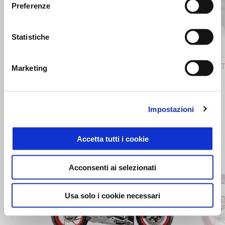
Preferenze
Precedente
S
Statistiche
AMMORTIZZATORE POSTERIORE
BAULETT
Marketing
OHLINS
119 €
1.459 €
Impostazioni
Accetta tutti i cookie
Item
1
of
3
Acconsenti ai selezionati
Usa solo i cookie necessari
Precedente
S