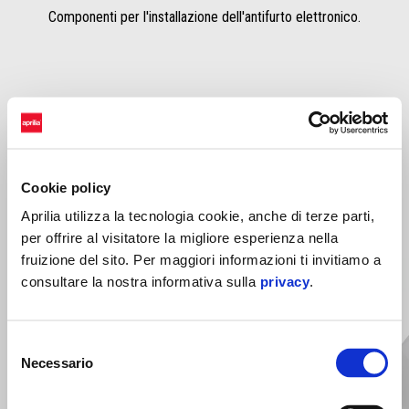
Componenti per l'installazione dell'antifurto elettronico.
Cookie policy
Aprilia utilizza la tecnologia cookie, anche di terze parti,
MOSTRA TUTTI
per offrire al visitatore la migliore esperienza nella
fruizione del sito. Per maggiori informazioni ti invitiamo a
Item
1
consultare la nostra informativa sulla
privacy
.
of
6
Selezione
Necessario
del
consenso