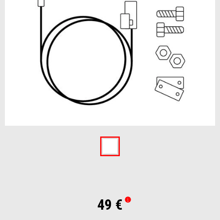
Item
1
of
1
49 €