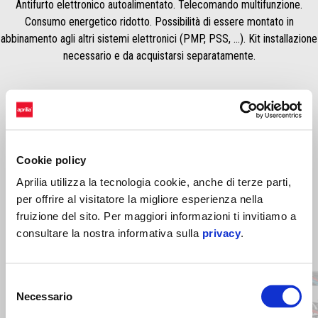
Antifurto elettronico autoalimentato. Telecomando multifunzione.
Consumo energetico ridotto. Possibilità di essere montato in
abbinamento agli altri sistemi elettronici (PMP, PSS, …). Kit installazione
necessario e da acquistarsi separatamente.
Cookie policy
Aprilia utilizza la tecnologia cookie, anche di terze parti,
per offrire al visitatore la migliore esperienza nella
fruizione del sito. Per maggiori informazioni ti invitiamo a
consultare la nostra informativa sulla
privacy
.
Item
1
of
17
Selezione
Necessario
del
consenso