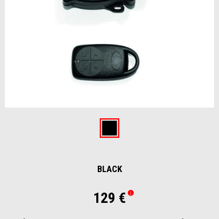
Item
1
of
Black
1
BLACK
129 €