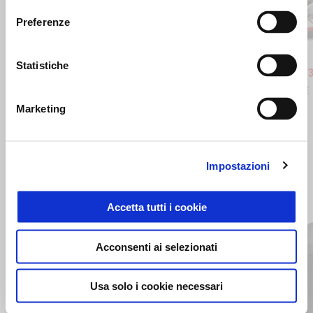
Precedente
S
Preferenze
Blue Marlin
Venom Yellow
Blue Ma
Ven
Statistiche
RS 660
RS 660 (
10.900 €
11.900 €
10.900 €
Marketing
MOSTRA TUTTI
Impostazioni
Item
1
of
6
Accetta tutti i cookie
Acconsenti ai selezionati
Usa solo i cookie necessari
Precedente
S