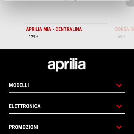
APRILIA MIA - CENTRALINA
BORSA I
129 €
59 €
Piè di pagina
MODELLI
ELETTRONICA
PROMOZIONI