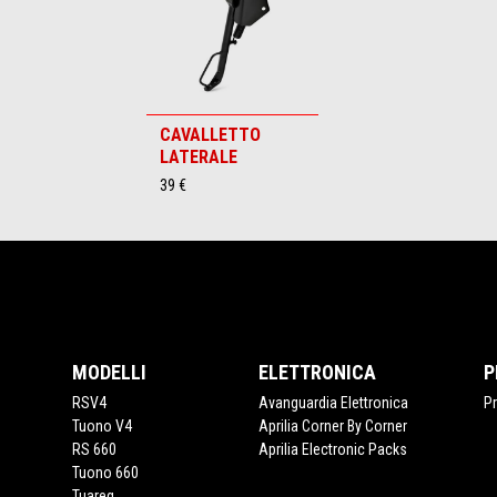
CAVALLETTO
LATERALE
39 €
Piè di pagina
MODELLI
ELETTRONICA
P
RSV4
Avanguardia Elettronica
P
Tuono V4
Aprilia Corner By Corner
RS 660
Aprilia Electronic Packs
Tuono 660
Tuareg