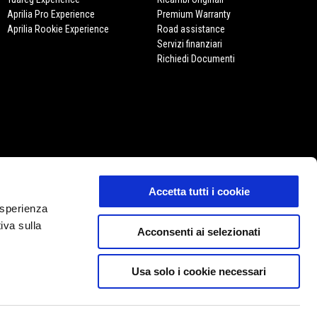
Aprilia Pro Experience
Premium Warranty
Aprilia Rookie Experience
Road assistance
Servizi finanziari
Richiedi Documenti
APRILIA STORE
Accetta tutti i cookie
E-commerce
 esperienza
iva sulla
Acconsenti ai selezionati
Usa solo i cookie necessari
IT
SELEZIONA IL TUO SITO WEB LOCALE