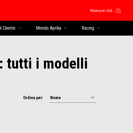
#bearacer club
cipale
l Cliente
Mondo Aprilia
Racing
 tutti i modelli
Ordina per: