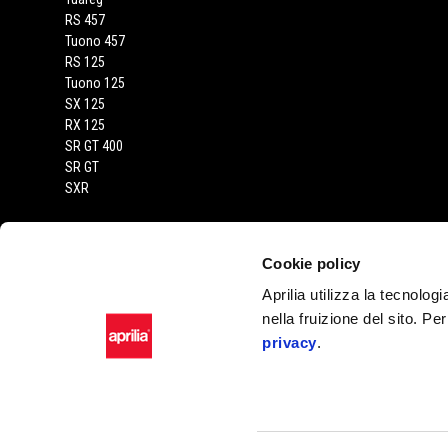
RS 457
Tuono 457
RS 125
Tuono 125
SX 125
RX 125
SR GT 400
SR GT
SXR
CONTATTI
Cookie policy
Privacy policy
Aprilia utilizza la tecnolog
Dove siamo
nella fruizione del sito. Pe
Servizio clienti
privacy
.
Campagne di richiamo
Facebook
Instagram
Youtube