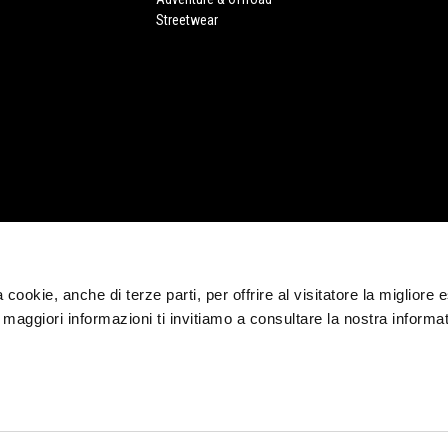
Streetwear
CORPORATE
Wide Magazine
ia cookie, anche di terze parti, per offrire al visitatore la migliore
Piaggio Group
r maggiori informazioni ti invitiamo a consultare la nostra informat
Accessibilità