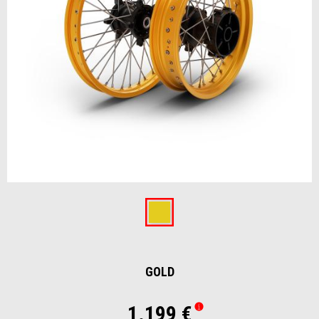
Item
1
of
Gold
1
GOLD
1.199 €