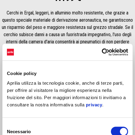
Cerchi in Ergal, leggeri, in alluminio molto resistente, che grazie a
questo speciale materiale di derivazione aeronautica, ne garantiscono
un risparmio del peso e maggiore resistenza sul grezzo stradale. Se il
cerchio subisce danni a causa un fuoristrada impegnativo, l'uso degli
interni della camera d'aria consentirà ai pneumatici di non perdere
pressione, garantendo una maggiore sicurezza di guida.
Cookie policy
Aprilia utilizza la tecnologia cookie, anche di terze parti,
per offrire al visitatore la migliore esperienza nella
fruizione del sito. Per maggiori informazioni ti invitiamo a
consultare la nostra informativa sulla
privacy
.
Selezione
Item
1
Necessario
of
del
1