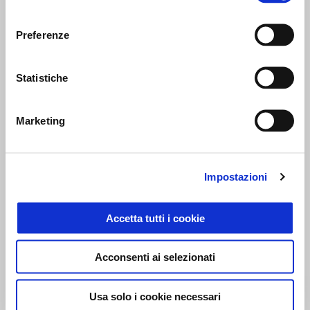
consenso
Preferenze
Statistiche
Hailstorm White
Tornado Green
Marketing
Tuareg 660
10.800 €
12.300 €
Impostazioni
MOSTRA TUTTI
Accetta tutti i cookie
Item
1
of
6
Acconsenti ai selezionati
Usa solo i cookie necessari