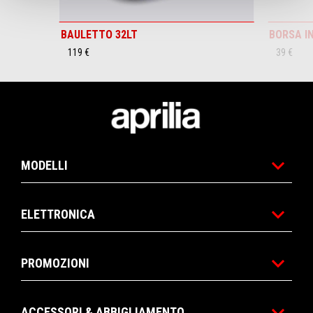
BAULETTO 32LT
BORSA I
119 €
39 €
Piè di pagina
MODELLI
ELETTRONICA
PROMOZIONI
ACCESSORI & ABBIGLIAMENTO