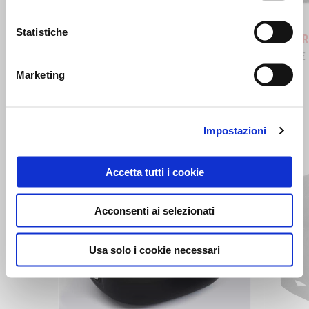
Hailstorm White
Tornado Green
Rally
Statistiche
Tuareg 660
Tuareg R
10.800 €
12.300 €
12.600 €
Marketing
MOSTRA TUTTI
Impostazioni
Item
1
of
6
Accetta tutti i cookie
Acconsenti ai selezionati
Usa solo i cookie necessari
Precedente
S