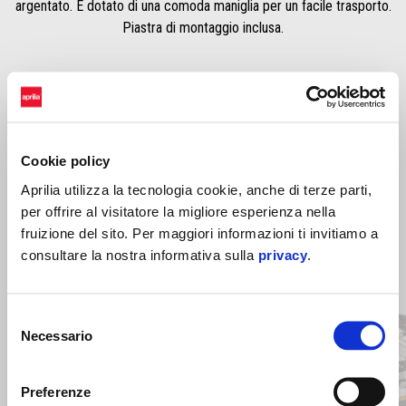
argentato. È dotato di una comoda maniglia per un facile trasporto.
Piastra di montaggio inclusa.
Cookie policy
Aprilia utilizza la tecnologia cookie, anche di terze parti,
per offrire al visitatore la migliore esperienza nella
fruizione del sito. Per maggiori informazioni ti invitiamo a
consultare la nostra informativa sulla
privacy
.
Item
1
of
2
Selezione
Necessario
del
consenso
Precedente
S
Preferenze