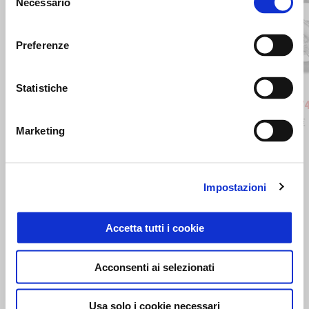
Necessario
del
consenso
Precedente
S
Preferenze
Stingray Blue
Poison Yellow
Scorpio
Sha
Statistiche
RSV4 1100
Tuono V4
20.850 €
22.100 €
16.850 €
Marketing
MOSTRA TUTTI
Impostazioni
Item
1
of
Accetta tutti i cookie
6
Acconsenti ai selezionati
Usa solo i cookie necessari