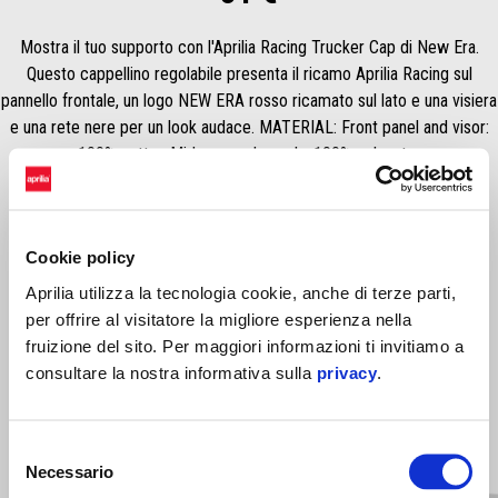
Mostra il tuo supporto con l'Aprilia Racing Trucker Cap di New Era.
Questo cappellino regolabile presenta il ricamo Aprilia Racing sul
pannello frontale, un logo NEW ERA rosso ricamato sul lato e una visiera
e una rete nere per un look audace. MATERIAL: Front panel and visor:
100% cotton Mid rear and panels: 100% polyester
Cookie policy
Aprilia utilizza la tecnologia cookie, anche di terze parti,
per offrire al visitatore la migliore esperienza nella
fruizione del sito. Per maggiori informazioni ti invitiamo a
consultare la nostra informativa sulla
privacy
.
Item
Selezione
1
of
Necessario
16
del