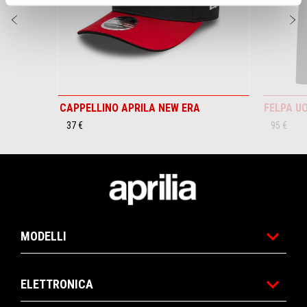
Precedente
S
CAPPELLINO APRILA NEW ERA
FELPA U
37 €
95 €
Piè di pagina
MODELLI
ELETTRONICA