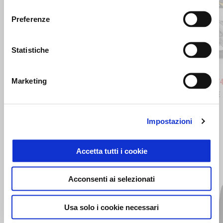
consenso
Preferenze
Precedente
S
Statistiche
Stingray Blue
Poison Yellow
Scorpio
Sha
Marketing
RSV4 1100
Tuono V4
20.850 €
22.100 €
16.850 €
Impostazioni
MOSTRA TUTTI
Accetta tutti i cookie
Item
1
of
6
Acconsenti ai selezionati
Usa solo i cookie necessari