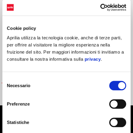
Ordina per:
Cookie policy
Aprilia utilizza la tecnologia cookie, anche di terze parti,
per offrire al visitatore la migliore esperienza nella
fruizione del sito. Per maggiori informazioni ti invitiamo a
consultare la nostra informativa sulla
privacy
.
Selezione
Necessario
del
FELPA TECNICA NEXT RIVAL
consenso
229 €
Preferenze
Piè di pagina
Statistiche