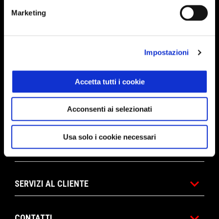
MODELLI
Marketing
ELETTRONICA
Impostazioni
PROMOZIONI
Accetta tutti i cookie
Acconsenti ai selezionati
ACCESSORI & ABBIGLIAMENTO
Usa solo i cookie necessari
MONDO APRILIA
SERVIZI AL CLIENTE
CONTATTI