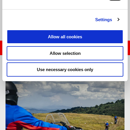
dengan Aprilia Tuareg 660, dengan pilihan sesi one-to-one atau
dalam grup di mana Anda dapat belajar bersama teman.
Kursus tersedia sepanjang tahun pada hari Jumat, Sabtu dan
Settings
Minggu.
Allow all cookies
PESAN PENGALAMAN PELATIHAN TUAREG ANDA
Allow selection
Use necessary cookies only