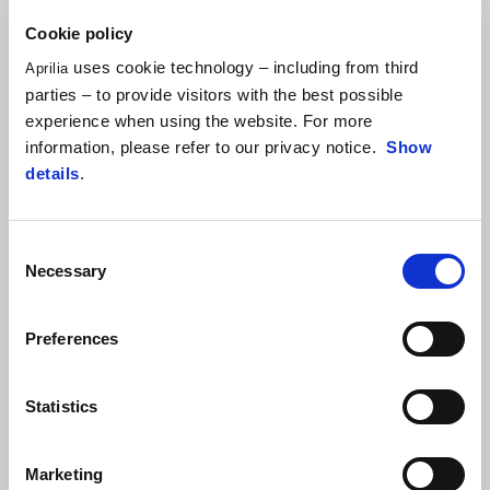
Cookie policy
uses cookie technology – including from third
Aprilia
parties – to provide visitors with the best possible
experience when using the website. For more
information, please refer to our privacy notice.
Show
details
.
Consent
Necessary
Selection
PELATIHAN TUAREG
Preferences
SESI PELATIHAN OFF-ROAD
Statistics
Pelatihan Tuareg adalah kursus yang dirancang untuk
meningkatkan teknik berkendara off-road. Para peserta
Marketing
menempuh jalan-jalan menakjubkan di Piacenza Apennines