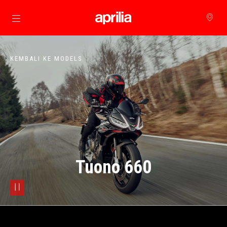
Buka konten utama
KEMBALI KE MODELS
Tuono 660
pause