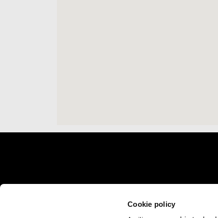
Catatan kaki
MODEL
DUNIA APRILIA
RS 660
Berita
Cookie policy
Tuono 660
Produksi Olahraga Ap