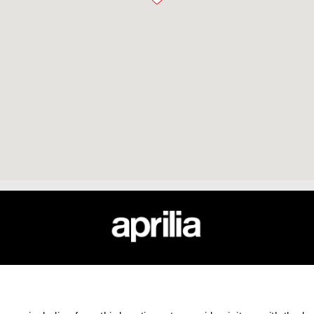
HUBUNGI KAMI
PERUSAH
Layanan Pelanggan
Wide Magazi
rilia
Distributor
Piaggio Grou