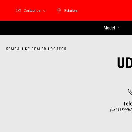
Contact us
Retailers
Retailers
Model
KEMBALI KE DEALER LOCATOR
U
Tel
(0361) 84467
Item
1