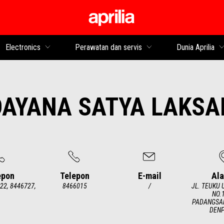
Buka konten utama
Electronics
Perawatan dan servis
Dunia Aprilia
DAYANA SATYA LAKSA
epon
Telepon
E-mail
Al
22, 8446727,
8466015
/
JL. TEUKU
NO.
PADANGSA
DEN