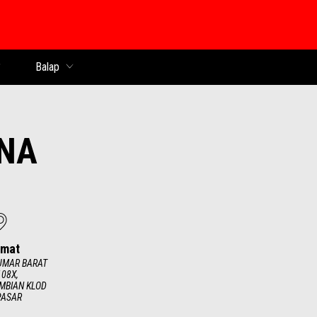
Balap
NA
amat
 UMAR BARAT
108X,
MBIAN KLOD
PASAR