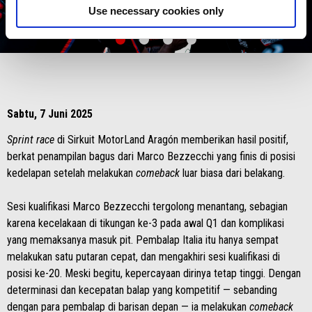
Use necessary cookies only
item
item
item
item
0
1
2
3
Item
Item
1
1
of
of
4
4
Sabtu, 7 Juni 2025
Sprint race
di Sirkuit MotorLand Aragón memberikan hasil positif,
berkat penampilan bagus dari Marco Bezzecchi yang finis di posisi
kedelapan setelah melakukan
comeback
luar biasa dari belakang.
Sesi kualifikasi Marco Bezzecchi tergolong menantang, sebagian
karena kecelakaan di tikungan ke-3 pada awal Q1 dan komplikasi
yang memaksanya masuk pit. Pembalap Italia itu hanya sempat
melakukan satu putaran cepat, dan mengakhiri sesi kualifikasi di
posisi ke-20. Meski begitu, kepercayaan dirinya tetap tinggi. Dengan
determinasi dan kecepatan balap yang kompetitif — sebanding
dengan para pembalap di barisan depan — ia melakukan
comeback