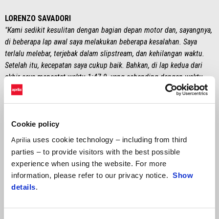
LORENZO SAVADORI
"Kami sedikit kesulitan dengan bagian depan motor dan, sayangnya,
di beberapa lap awal saya melakukan beberapa kesalahan. Saya
terlalu melebar, terjebak dalam slipstream, dan kehilangan waktu.
Setelah itu, kecepatan saya cukup baik. Bahkan, di lap kedua dari
akhir saya mencatat waktu 1:47.9, yang sebanding dengan waktu
pembalap di sekitar posisi kesepuluh. Kami perlu menyempurnakan
tahap pengereman dalam kondisi seperti ini, karena ada hal-hal
positif yang muncul dari peningkatan yang kami uji selama balapan.
Akan ada sesi tes penting pada hari Senin dan kami punya jadwal
Cookie policy
pengujian yang padat."
uses cookie technology – including from third
Aprilia
parties – to provide visitors with the best possible
MASSIMO RIVOLA
experience when using the website. For more
"Kita sekali lagi harus bicara soal balapan comeback, kali ini dari
information, please refer to our privacy notice.
Show
baris terakhir. Marco membuat kita terbiasa dengan ini, baik di hari
details
.
Sabtu maupun di balapan lainnya, dengan aksi comeback luar biasa
— ini tentu hal yang positif. Selamat untuk determinasi luar biasa
Marco, kemampuannya bertarung dan tidak pernah menyerah.