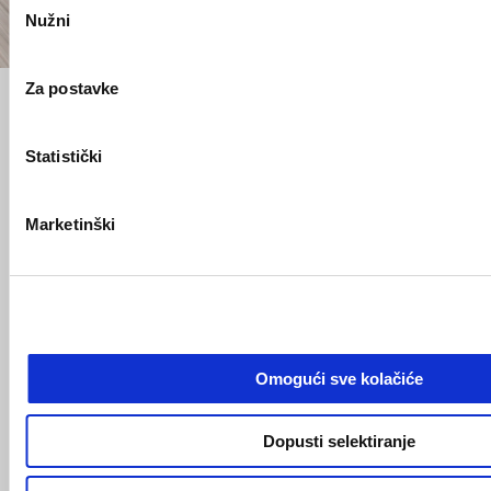
Nužni
pristanka
Za postavke
Statistički
*Slike i videa mogu prikazivati Aprilia Tuono 457 opremljen originalnom 
Aprilia dodatnom opremom koja nije uključena u cijenu vozila te se mora 
kupiti odvojeno.
Marketinški
Saznaj što možeš napraviti
Omogući sve kolačiće
Dopusti selektiranje