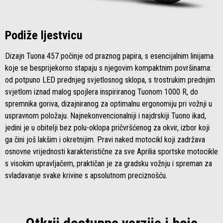
Podiže ljestvicu
Dizajn Tuona 457 počinje od praznog papira, s esencijalnim linijama
koje se besprijekorno stapaju s njegovim kompaktnim površinama:
od potpuno LED prednjeg svjetlosnog sklopa, s trostrukim prednjim
svjetlom iznad malog spojlera inspiriranog Tuonom 1000 R, do
spremnika goriva, dizajniranog za optimalnu ergonomiju pri vožnji u
uspravnom položaju. Najnekonvencionalniji i najdrskiji Tuono ikad,
jedini je u obitelji bez polu-oklopa pričvršćenog za okvir, izbor koji
ga čini još lakšim i okretnijim. Pravi naked motocikl koji zadržava
osnovne vrijednosti karakteristične za sve Aprilia sportske motocikle
s visokim upravljačem, praktičan je za gradsku vožnju i spreman za
svladavanje svake krivine s apsolutnom preciznošću.