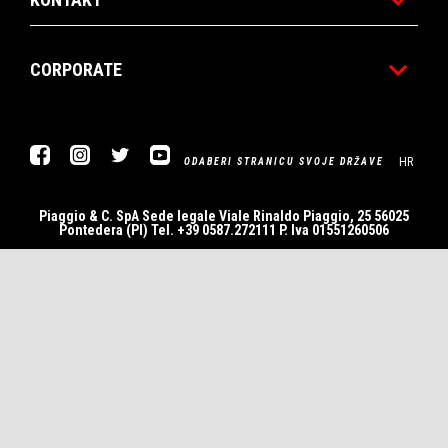
CORPORATE
Facebook
Instagram
Twitter
YouTube
HR
ODABERI STRANICU SVOJE DRŽAVE
Piaggio & C. SpA Sede legale Viale Rinaldo Piaggio, 25 56025
Pontedera (PI) Tel. +39 0587.272111 P. Iva 01551260506