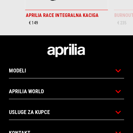
APRILIA RACE INTEGRALNA KACIGA
BURNOUT
€ 149
€ 235
Podnožje
MODELI
APRILIA WORLD
USLUGE ZA KUPCE
KONTAKT