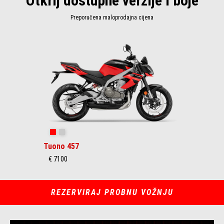
Otkrij dostupne verzije i boje
Preporučena maloprodajna cijena
Item
1
of
1
Piranha Red
Puma Gray
Tuono 457
€ 7100
REZERVIRAJ PROBNU VOŽNJU