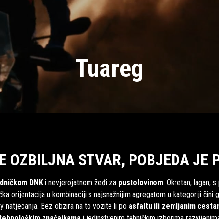
Tuareg
E OZBILJNA STVAR, POBJEDA JE 
edničkom
DNK
i nevjerojatnom žeđi za
pustolovinom
. Okretan, lagan,
ka orijentacija u kombinaciji s najsnažnijim agregatom u kategoriji čini
ally natjecanja. Bez obzira na to vozite li po
asfaltu ili zemljanim cest
 tehnološkim značajkama
i jedinstvenim tehničkim izborima razvijenim