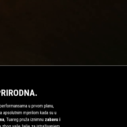
PRIRODNA.
 s performansama u prvom planu,
 ga apsolutnim mjerilom kada su u
ama
, Tuareg pruža iznimnu
zabavu
i
a zbog vaše želje za istraživanjem.