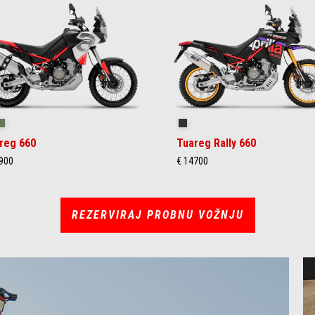
ilstorm White
Tornado Green
Rally
reg 660
Tuareg Rally 660
900
€ 14700
REZERVIRAJ PROBNU VOŽNJU