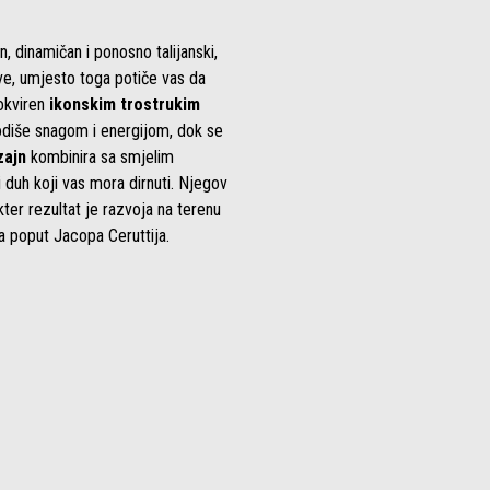
n, dinamičan i ponosno talijanski,
ove, umjesto toga potiče vas da
Uokviren
ikonskim trostrukim
 odiše snagom i energijom, dok se
zajn
kombinira sa smjelim
duh koji vas mora dirnuti. Njegov
ter rezultat je razvoja na terenu
a poput Jacopa Ceruttija.