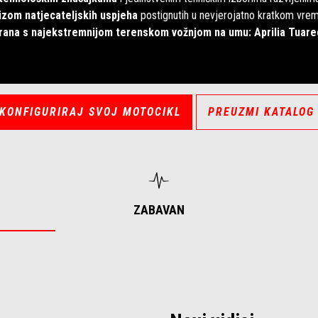
nizom natjecateljskih uspjeha
postignutih u nevjerojatno kratkom vrem
irana s najekstremnijom terenskom vožnjom na umu: Aprilia Tuareg
KONFIGURIRAJ SVOJ MOTOCIKL
PREUZMI KATALOG
ZABAVAN