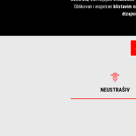
Oblikovan i inspiriran
blistavim 
dizajn
NEUSTRAŠIV