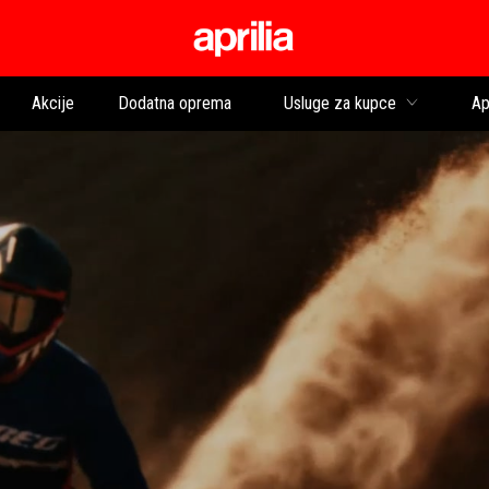
Idi na glavni izborni
Akcije
Dodatna oprema
Usluge za kupce
Ap