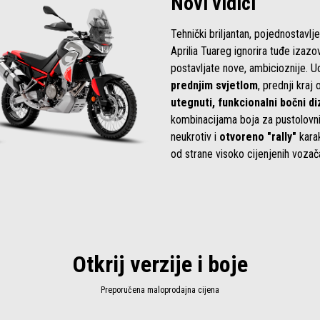
Novi vidici
Tehnički briljantan, pojednostavlje
Aprilia Tuareg ignorira tuđe izaz
postavljate nove, ambicioznije. 
prednjim svjetlom
, prednji kraj
utegnuti, funkcionalni bočni di
kombinacijama boja za pustolovni 
neukrotiv i
otvoreno "rally"
karak
od strane visoko cijenjenih vozač
Otkrij verzije i boje
Preporučena maloprodajna cijena