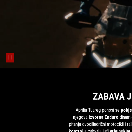
pause
ZABAVA J
Aprilia Tuareg ponosi se
pobj
njegova
izvorna Enduro
dinamič
pitanju dvocilindrični motocikli i r
kontrolu
, zahvaljujući
vrhunskim