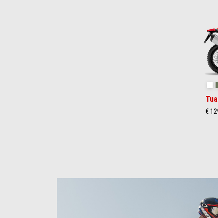
Item
1
of
2
Ha
Tua
€ 12