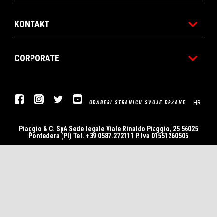
KONTAKT
CORPORATE
Facebook
Instagram
Twitter
YouTube
HR
ODABERI STRANICU SVOJE DRŽAVE
Piaggio & C. SpA Sede legale Viale Rinaldo Piaggio, 25 56025
Pontedera (PI) Tel. +39 0587.272111 P. Iva 01551260506