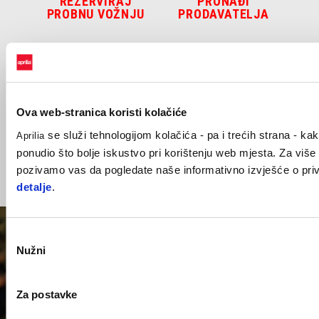
REZERVIRAJ
PRONAĐI
PROBNU VOŽNJU
PRODAVATELJA
Ova web-stranica koristi kolačiće
se služi tehnologijom kolačića - pa i trećih strana - kako
KONFIGURIRAJ
REZERVIRAJ
Aprilia
TERMIN SASTANKA
ponudio što bolje iskustvo pri korištenju web mjesta. Za više
pozivamo vas da pogledate naše informativno izvješće o priv
detalje
.
1/5
Odabir
Nužni
pristanka
Za postavke