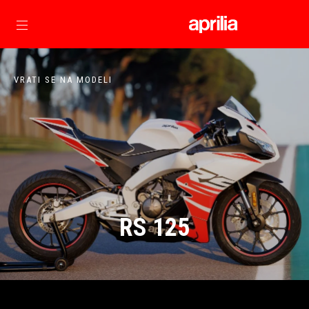
Idi na glavni izbornik
VRATI SE NA MODELI
RS 125