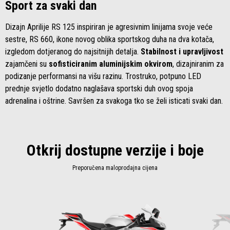
Sport za svaki dan
Dizajn Aprilije RS 125 inspiriran je agresivnim linijama svoje veće
sestre, RS 660, ikone novog oblika sportskog duha na dva kotača,
izgledom dotjeranog do najsitnijih detalja.
Stabilnost i upravljivost
zajamčeni su
sofisticiranim aluminijskim okvirom
, dizajniranim za
podizanje performansi na višu razinu. Trostruko, potpuno LED
prednje svjetlo dodatno naglašava sportski duh ovog spoja
adrenalina i oštrine. Savršen za svakoga tko se želi isticati svaki dan.
Otkrij dostupne verzije i boje
Preporučena maloprodajna cijena
Item
1
of
2