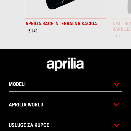
APRILIA RACE INTEGRALNA KACIGA
NEXT RI
KAPULJ
€ 149
€ 229
Podnožje
MODELI
APRILIA WORLD
USLUGE ZA KUPCE