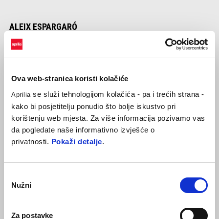
ALEIX ESPARGARÓ
“Sretan sam što mogu objaviti da odlazim u mirovinu kao vozač
s punim radnim vremenom. Bilo je ovo prekrasnih 20 godina u
ovom boksu i jako sam sretan i ponosan na ono što smo postigli
Ova web-stranica koristi kolačiće
zajedno s Aprilijom. Ispisali smo povijest i to se nikada neće
zaboraviti. Toliko sam se zabavio i stvorili smo nevjerojatnu
se služi tehnologijom kolačića - pa i trećih strana -
Aprilia
grupu ljudi. Pred nama je vrlo lijep vikend, na stazi koju volim i
kako bi posjetitelju ponudio što bolje iskustvo pri
na kojoj sam brz, a do Valencije je ostalo još dosta utrka da
korištenju web mjesta. Za više informacija pozivamo vas
budemo konkurentni.”
da pogledate naše informativno izvješće o
privatnosti.
Pokaži detalje
.
Odabir
Nužni
pristanka
MAVERICK VIÑALES
“Aleix je sjajan kolega. Proveli smo četiri godine zajedno i proživjeli
Za postavke