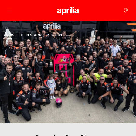
Idi na glavni izbornik
VRATI SE NA APRILIA WORLD