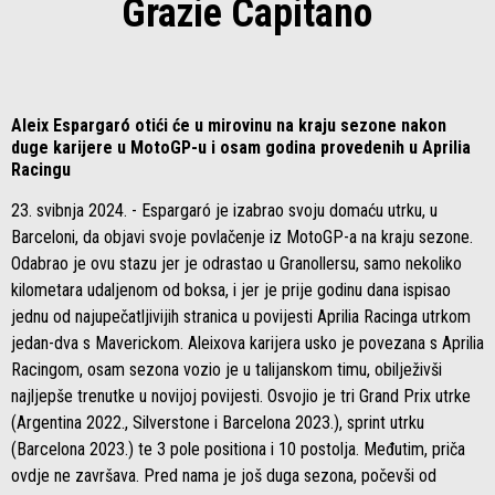
Grazie Capitano
Aleix Espargaró otići će u mirovinu na kraju sezone nakon
duge karijere u MotoGP-u i osam godina provedenih u Aprilia
Racingu
23. svibnja 2024. - Espargaró je izabrao svoju domaću utrku, u
Barceloni, da objavi svoje povlačenje iz MotoGP-a na kraju sezone.
Odabrao je ovu stazu jer je odrastao u Granollersu, samo nekoliko
kilometara udaljenom od boksa, i jer je prije godinu dana ispisao
jednu od najupečatljivijih stranica u povijesti Aprilia Racinga utrkom
jedan-dva s Maverickom. Aleixova karijera usko je povezana s Aprilia
Racingom, osam sezona vozio je u talijanskom timu, obilježivši
najljepše trenutke u novijoj povijesti. Osvojio je tri Grand Prix utrke
(Argentina 2022., Silverstone i Barcelona 2023.), sprint utrku
(Barcelona 2023.) te 3 pole positiona i 10 postolja. Međutim, priča
ovdje ne završava. Pred nama je još duga sezona, počevši od