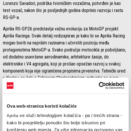
Lorenzo Savadori, podrška tvorničkim vozačima, potvrđen je kao
test vozač, nakon što je posljednjih godina doprinio razvoju i rastu
RS-GP-a.
Aprilia RS-GP26 predstavlja važnu evoluciju za MotoGP projekt
Aprilia Racinga. Svaki detalj redizajniran je kako bi se Aprilia Racing
mogao boriti na najvišim razinama i učvrstiti poziciju među
protagonistima MotoGP-a. Svako područje motocikla je poboljšano,
od dodatno usavršene aerodinamike, arhitekture šasije, do
elektronike i V4 agregata, koji je prošao opsežan razvoj u svakoj
komponenti koja nije ograničena propisima prvenstva. Tehnički ured
u Noaleu, na čelu s Fabianom Sterlacchinijem, prihvatio se ovog
novog izazova ostajući vjeran svom DNK-u i razvijajući motocikl koji
inovaciju čini neizostavnim sidrom njihove vizije.
RS-GP26 također će biti najnovija evolucija tehničkog ciklusa koji je
Ova web-stranica koristi kolačiće
na stazu doveo najbrže motocikle u povijesti MotoGP-a, zahvaljujući
se služi tehnologijom kolačića - pa i trećih strana -
Aprilia
ekstremnoj aerodinamici, uređajima za podešavanje udaljenosti od
kako bi posjetitelju ponudio što bolje iskustvo pri
tla i agregatima od 1000 cm³ koji više neće biti dopušteni tehničkim
korištenju web mjesta. Za više informacija pozivamo vas