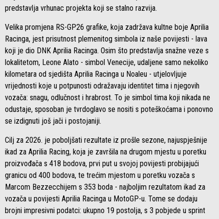
predstavlja vrhunac projekta koji se stalno razvija.
Velika promjena RS-GP26 grafike, koja zadržava kultne boje Aprilia
Racinga, jest prisutnost plemenitog simbola iz naše povijesti - lava
koji je dio DNK Aprilia Racinga. Osim što predstavlja snažne veze s
lokalitetom, Leone Alato - simbol Venecije, udaljene samo nekoliko
kilometara od sjedišta Aprilia Racinga u Noaleu - utjelovljuje
vrijednosti koje u potpunosti odražavaju identitet tima i njegovih
vozača: snagu, odlučnost i hrabrost. To je simbol tima koji nikada ne
odustaje, sposoban je tvrdoglavo se nositi s poteškoćama i ponovno
se izdignuti još jači i postojaniji.
Cilj za 2026. je poboljšati rezultate iz prošle sezone, najuspješnije
ikad za Aprilia Racing, koja je završila na drugom mjestu u poretku
proizvođača s 418 bodova, prvi put u svojoj povijesti probijajući
granicu od 400 bodova, te trećim mjestom u poretku vozača s
Marcom Bezzecchijem s 353 boda - najboljim rezultatom ikad za
vozača u povijesti Aprilia Racinga u MotoGP-u. Tome se dodaju
brojni impresivni podatci: ukupno 19 postolja, s 3 pobjede u sprint