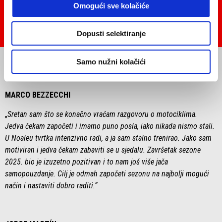
Omogući sve kolačiće
Dopusti selektiranje
Item
Item
1
1
of
of
Samo nužni kolačići
1
1
MARCO BEZZECCHI
„
Sretan sam što se konačno vraćam razgovoru o motociklima.
Jedva čekam započeti i imamo puno posla, iako nikada nismo stali.
U Noaleu tvrtka intenzivno radi, a ja sam stalno trenirao. Jako sam
motiviran i jedva čekam zabaviti se ​​u sjedalu. Završetak sezone
2025. bio je izuzetno pozitivan i to nam još više jača
samopouzdanje. Cilj je odmah započeti sezonu na najbolji mogući
način i nastaviti dobro raditi.“