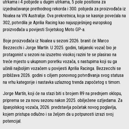
utrkama i 4 pobjede u dugim utrkama, 5 pole positiona za
izjednačavanje prethodnog rekorda i 300. pobjeda za proizvođača iz
Noalea na VN Australije. Ova prekretnica, koja se kasnije povećala na
302, potvrdila je Aprilia Racing kao najuspješnijeg europskog
proizvođača u povijesti Svjetskog Moto GP-a.
Boje proizvođača iz Noalea u sezoni 2026. branit će Marco
Bezzecchi i Jorge Martín. U 2025. godini, talijanski vozač bio je
protagonist u sezoni na izuzetno visokoj razini te se plasirao na
treće mjesto u ukupnom poretku vozača, s nastupima koji su ga
učinili najboljim vozačem u povijesti Aprilia Racinga. Bezzecchi se
približava 2026. godini s ciljem ponovnog potvrđivanja svog statusa
na vrhu kategorije i nastavka uzlaznog trenda započetog s timom.
Jorge Martín, koji će na stazi biti s brojem 89 na prednjem oklopu,
priprema se za novu sezonu nakon 2025. obilježene ozljedama. Za
španjolskog vozača, 2026. predstavlja početak novog poglavlja,
kojem pristupa odlučno i sa željom da u potpunosti izrazi svoj
potencijal.