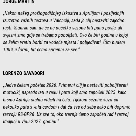
JORGE MARTÍN
„
Nakon našeg prošlogodišnjeg iskustva s Aprilijom i posljednjih
izuzetno važnih testova u Valenciji, sada je cilj nastaviti zajedno
rasti. Siguran sam da će na početku sezone biti puno posla, ali
svjesni smo gdje se trebamo poboljšati. Ovo će biti godina u kojoj
se želim vratiti borbi za vodeća mjesta i pobjeđivati. Čim budem
100% u formi, bit ćemo spremni za sve.“
LORENZO SAVADORI
„
Jedva čekam početak 2026. Primarni cilj je nastaviti poboljšavati
motocikl, napredovati u radu i putu koji smo započeli 2025. kako
bismo Apriliju stalno vidjeli na čelu. Tijekom sezone vozit ću
nekoliko puta s wild-cardom i dat ću sve od sebe kako bih doprinio
razvoju RS-GP26. Uz sve to, oko travnja ćemo započeti rad i razvoj
imajući u vidu 2027. godinu.“