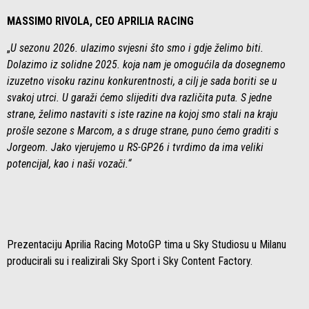
MASSIMO RIVOLA, CEO APRILIA RACING
„
U sezonu 2026. ulazimo svjesni što smo i gdje želimo biti.
Dolazimo iz solidne 2025. koja nam je omogućila da dosegnemo
izuzetno visoku razinu konkurentnosti, a cilj je sada boriti se u
svakoj utrci. U garaži ćemo slijediti dva različita puta. S jedne
strane, želimo nastaviti s iste razine na kojoj smo stali na kraju
prošle sezone s Marcom, a s druge strane, puno ćemo graditi s
Jorgeom. Jako vjerujemo u RS-GP26 i tvrdimo da ima veliki
potencijal, kao i naši vozači.“
Prezentaciju Aprilia Racing MotoGP tima u Sky Studiosu u Milanu
producirali su i realizirali Sky Sport i Sky Content Factory.