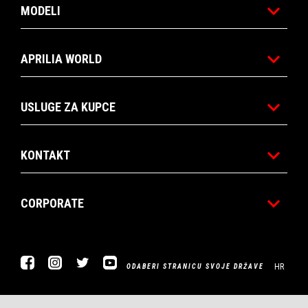
MODELI
APRILIA WORLD
USLUGE ZA KUPCE
KONTAKT
CORPORATE
Facebook
Instagram
Twitter
YouTube
HR
ODABERI STRANICU SVOJE DRŽAVE
Piaggio & C. SpA Sede legale Viale Rinaldo Piaggio, 25 56025