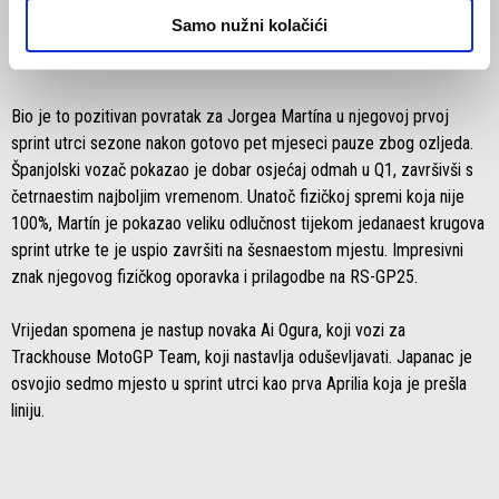
ostavši trinaesti na startnom poretku. U sprint utrci, Bezzecchi je bio
Samo nužni kolačići
protagonist uzbudljive utrke pune pretjecanja koja mu je omogućila
da nadoknadi zaostatak i završi deveti.
Bio je to pozitivan povratak za Jorgea Martína u njegovoj prvoj
sprint utrci sezone nakon gotovo pet mjeseci pauze zbog ozljeda.
Španjolski vozač pokazao je dobar osjećaj odmah u Q1, završivši s
četrnaestim najboljim vremenom. Unatoč fizičkoj spremi koja nije
100%, Martín je pokazao veliku odlučnost tijekom jedanaest krugova
sprint utrke te je uspio završiti na šesnaestom mjestu. Impresivni
znak njegovog fizičkog oporavka i prilagodbe na RS-GP25.
Vrijedan spomena je nastup novaka Ai Ogura, koji vozi za
Trackhouse MotoGP Team, koji nastavlja oduševljavati. Japanac je
osvojio sedmo mjesto u sprint utrci kao prva Aprilia koja je prešla
liniju.