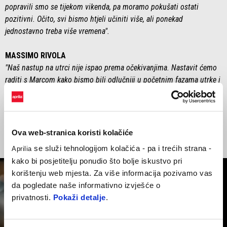
popravili smo se tijekom vikenda, pa moramo pokušati ostati
pozitivni. Očito, svi bismo htjeli učiniti više, ali ponekad
jednostavno treba više vremena".
MASSIMO RIVOLA
"Naš nastup na utrci nije ispao prema očekivanjima. Nastavit ćemo
raditi s Marcom kako bismo bili odlučniji u početnim fazama utrke i
napadima vremena. Unatoč tome, izvedba danas pada u drugi plan i
naše su misli s Jorgeom u ovom teškom razdoblju – stojimo uz
njega".
Ova web-stranica koristi kolačiće
se služi tehnologijom kolačića - pa i trećih strana -
Aprilia
kako bi posjetitelju ponudio što bolje iskustvo pri
korištenju web mjesta. Za više informacija pozivamo vas
da pogledate naše informativno izvješće o
privatnosti.
Pokaži detalje
.