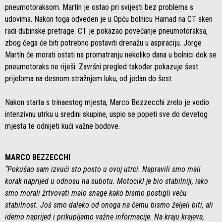
pneumotoraksom. Martín je ostao pri svijesti bez problema s
udovima. Nakon toga odveden je u Opću bolnicu Hamad na CT sken
radi dubinske pretrage. CT je pokazao povećanje pneumotoraksa,
zbog čega će biti potrebno postaviti drenažu u aspiraciju. Jorge
Martín će morati ostati na promatranju nekoliko dana u bolnici dok se
pneumotoraks ne riješi. Završni pregled također pokazuje šest
prijeloma na desnom stražnjem luku, od jedan do šest.
Nakon starta s trinaestog mjesta, Marco Bezzecchi zrelo je vodio
intenzivnu utrku u sredini skupine, uspio se popeti sve do devetog
mjesta te odnijeti kući važne bodove.
MARCO BEZZECCHI
“Pokušao sam izvući sto posto u ovoj utrci. Napravili smo mali
korak naprijed u odnosu na subotu. Motocikl je bio stabilniji, iako
smo morali žrtvovati malo snage kako bismo postigli veću
stabilnost. Još smo daleko od onoga na čemu bismo željeli biti, ali
idemo naprijed i prikupljamo važne informacije. Na kraju krajeva,