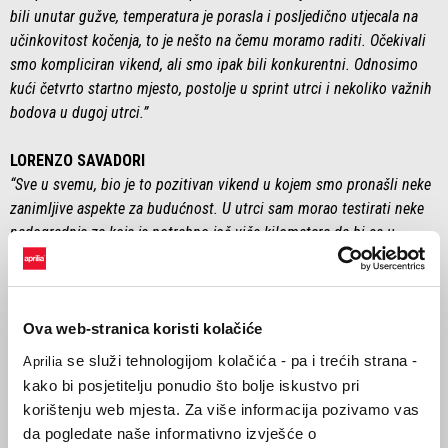
bili unutar gužve, temperatura je porasla i posljedično utjecala na
učinkovitost kočenja, to je nešto na čemu moramo raditi. Očekivali
smo kompliciran vikend, ali smo ipak bili konkurentni. Odnosimo
kući četvrto startno mjesto, postolje u sprint utrci i nekoliko važnih
bodova u dugoj utrci.”
LORENZO SAVADORI
“Sve u svemu, bio je to pozitivan vikend u kojem smo pronašli neke
zanimljive aspekte za budućnost. U utrci sam morao testirati neke
nadogradnje za koje je potrebno još više kilometara da bi se u
potpunosti ocijenile, ali da nije bilo toga, moj tempo utrke ne bi bio
loš i mogao bih se boriti za bodove. Ova staza se potvrdila kao
teška za nas, na kojoj ćemo morati nastaviti raditi, posebno u
uvjetima velike istrošenosti guma, slabog prianjanja, značajnih
Ova web-stranica koristi kolačiće
dionica usporavanja i ubrzanja iz malih brzina. Sve su to područja
se služi tehnologijom kolačića - pa i trećih strana -
Aprilia
na koja se trenutačno fokusiramo i u pogledu motocikla 2025.
kako bi posjetitelju ponudio što bolje iskustvo pri
godine.”
korištenju web mjesta. Za više informacija pozivamo vas
da pogledate naše informativno izvješće o