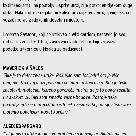
kvalifikacijama i na postolju u sprint utrci, nije potvrđen tijekom duge
utrke. Nakon što je izgubio nekoliko pozicija na startu, španjolski se
vozač morao zadovoljiti devetim mjestom.
Lorenzo Savadori, koji se utrkivao s wild cardom, nastavio je svoj
rad na razvoju RS-GP-a, završivši dvadeseti i odnijevši važne
podatke u tvornicu u Noaleu za budućnost.
MAVERICK VIÑALES
“Bila je to defenzivna utrka. Pokušao sam iscijediti što je više
moguće. Na ovoj stazi posebno se borim s kočenjem. Bilo je teško
zaustaviti motocikl. Iskreno govoreći, mislim da je to dobar rezultat
i u svakom slučaju sam zaradio važne bodove. Postoje neka
područja gdje je motocikl bio vrlo jak i znamo da postoje stvari koje
moramo poboljšati, poput kočenja.”
ALEIX ESPARGARÓ
“Od početka utrke imao sam problema s kočenjem. Budući da smo