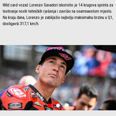
Wild card vozač Lorenzo Savadori iskoristio je 14 krugova sprinta za
testiranje novih tehničkih rješenja i završio na osamnaestom mjestu.
Na kraju dana, Lorenzo je zabilježio najbolju maksimalnu brzinu u Q1,
dostigavši ​​317,1 km/h.
item
item
item
0
1
2
Item
Item
1
1