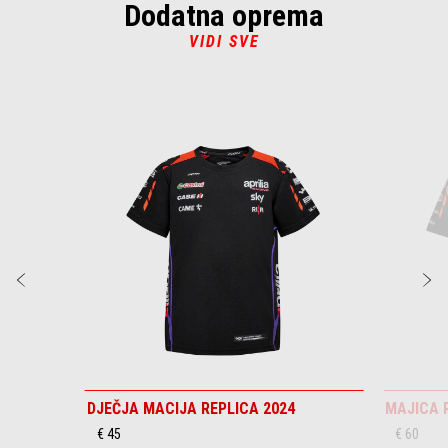
of
of
Dodatna oprema
3
3
VIDI SVE
Item
1
of
5
Prethodni
S
DJEČJA MACIJA REPLICA 2024
MAJICA 
€ 45
€ 60