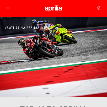
Idi na glavni izbornik
VRATI SE NA APRILIA WORLD