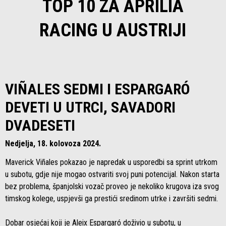
TOP 10 ZA APRILIA
RACING U AUSTRIJI
VIÑALES SEDMI I ESPARGARÓ
DEVETI U UTRCI, SAVADORI
DVADESETI
Nedjelja, 18. kolovoza 2024.
Maverick Viñales pokazao je napredak u usporedbi sa sprint utrkom
u subotu, gdje nije mogao ostvariti svoj puni potencijal. Nakon starta
bez problema, španjolski vozač proveo je nekoliko krugova iza svog
timskog kolege, uspjevši ga prestići sredinom utrke i završiti sedmi.
Dobar osjećaj koji je Aleix Espargaró doživio u subotu, u