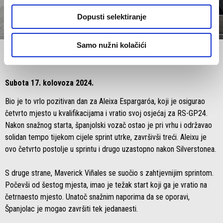
Dopusti selektiranje
item
item
item
0
1
2
Item
Item
Samo nužni kolačići
1
1
of
of
3
3
Subota 17. kolovoza 2024.
Bio je to vrlo pozitivan dan za Aleixa Espargaróa, koji je osigurao
četvrto mjesto u kvalifikacijama i vratio svoj osjećaj za RS-GP24.
Nakon snažnog starta, španjolski vozač ostao je pri vrhu i održavao
solidan tempo tijekom cijele sprint utrke, završivši treći. Aleixu je
ovo četvrto postolje u sprintu i drugo uzastopno nakon Silverstonea.
S druge strane, Maverick Viñales se suočio s zahtjevnijim sprintom.
Počevši od šestog mjesta, imao je težak start koji ga je vratio na
četrnaesto mjesto. Unatoč snažnim naporima da se oporavi,
Španjolac je mogao završiti tek jedanaesti.