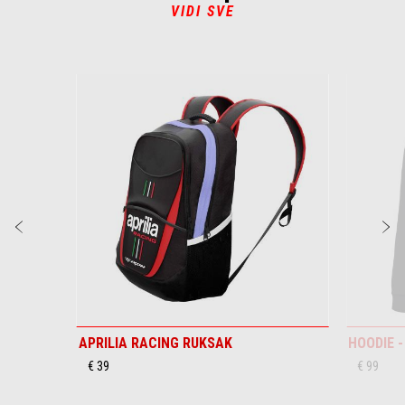
VIDI SVE
Item
1
of
2
Prethodni
S
APRILIA RACING RUKSAK
HOODIE -
€ 39
€ 99