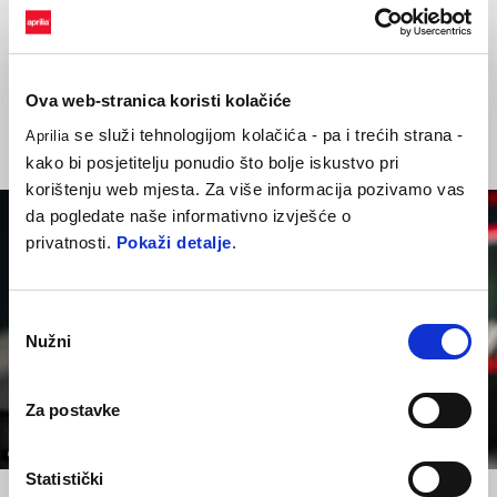
utrku danas iza različitih vozača i motocikala te sam uočio naše
jake i slabe točke. Jedna od stvari za popraviti je bez sumnje
upravljanje potrošnjom stražnje gume, što me sprječava da budem
onoliko brz koliko bih htio".
Ova web-stranica koristi kolačiće
se služi tehnologijom kolačića - pa i trećih strana -
Aprilia
kako bi posjetitelju ponudio što bolje iskustvo pri
korištenju web mjesta. Za više informacija pozivamo vas
da pogledate naše informativno izvješće o
privatnosti.
Pokaži detalje
.
Odabir
Nužni
pristanka
Za postavke
item
item
item
item
0
1
2
3
Item
Item
Statistički
1
1
of
of