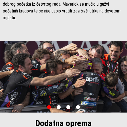
dobrog početka iz četvrtog reda, Maverick se mučio u gužvi
početnih krugova te se nije uspio vratiti završivši utrku na devetom
mjestu.
item
item
item
item
0
1
2
3
Item
Item
1
1
of
of
Dodatna oprema
4
4