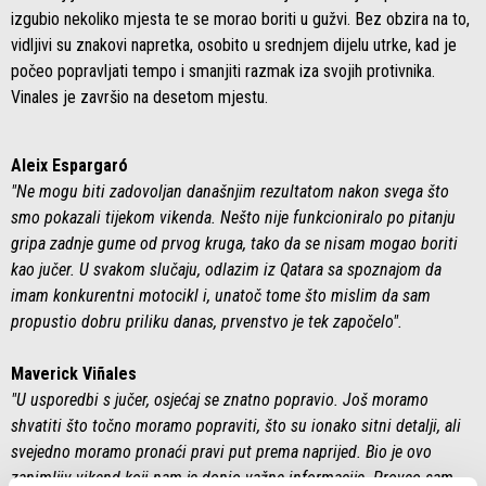
izgubio nekoliko mjesta te se morao boriti u gužvi. Bez obzira na to,
vidljivi su znakovi napretka, osobito u srednjem dijelu utrke, kad je
počeo popravljati tempo i smanjiti razmak iza svojih protivnika.
Vinales je završio na desetom mjestu.
Aleix Espargaró
"Ne mogu biti zadovoljan današnjim rezultatom nakon svega što
smo pokazali tijekom vikenda. Nešto nije funkcioniralo po pitanju
gripa zadnje gume od prvog kruga, tako da se nisam mogao boriti
kao jučer. U svakom slučaju, odlazim iz Qatara sa spoznajom da
imam konkurentni motocikl i, unatoč tome što mislim da sam
propustio dobru priliku danas, prvenstvo je tek započelo".
Maverick Viñales
"U usporedbi s jučer, osjećaj se znatno popravio. Još moramo
shvatiti što točno moramo popraviti, što su ionako sitni detalji, ali
svejedno moramo pronaći pravi put prema naprijed. Bio je ovo
zanimljiv vikend koji nam je donio važne informacije. Proveo sam