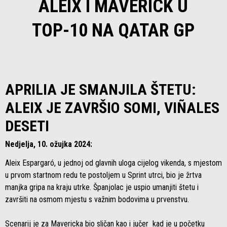
ALEIX I MAVERICK U
TOP-10 NA QATAR GP
APRILIA JE SMANJILA ŠTETU:
ALEIX JE ZAVRŠIO SOMI, VIÑALES
DESETI
Nedjelja, 10. ožujka 2024:
Aleix Espargaró, u jednoj od glavnih uloga cijelog vikenda, s mjestom
u prvom startnom redu te postoljem u Sprint utrci, bio je žrtva
manjka gripa na kraju utrke. Španjolac je uspio umanjiti štetu i
završiti na osmom mjestu s važnim bodovima u prvenstvu.
Scenarij je za Mavericka bio sličan kao i jučer kad je u početku