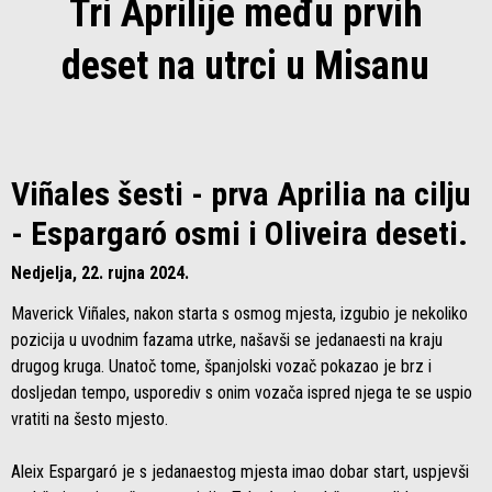
Tri Aprilije među prvih
deset na utrci u Misanu
Viñales šesti - prva Aprilia na cilju
- Espargaró osmi i Oliveira deseti.
Nedjelja, 22. rujna 2024.
Maverick Viñales, nakon starta s osmog mjesta, izgubio je nekoliko
pozicija u uvodnim fazama utrke, našavši se jedanaesti na kraju
drugog kruga. Unatoč tome, španjolski vozač pokazao je brz i
dosljedan tempo, usporediv s onim vozača ispred njega te se uspio
vratiti na šesto mjesto.
Aleix Espargaró je s jedanaestog mjesta imao dobar start, uspjevši