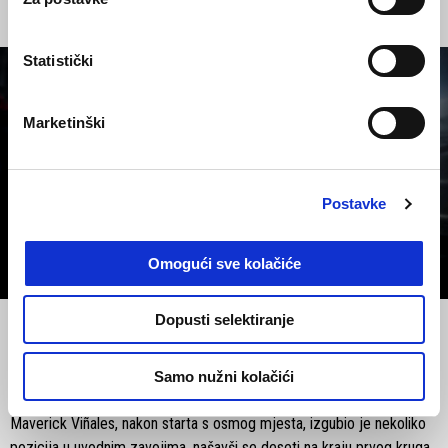
Statistički
Marketinški
Postavke
Omogući sve kolačiće
item
item
item
0
1
2
Item
Item
1
1
Dopusti selektiranje
of
of
3
3
Samo nužni kolačići
Subota, 21. rujna 2024.: Sprint utrka
Maverick Viñales, nakon starta s osmog mjesta, izgubio je nekoliko
pozicija u uvodnim zavojima, našavši se deseti na kraju prvog kruga.