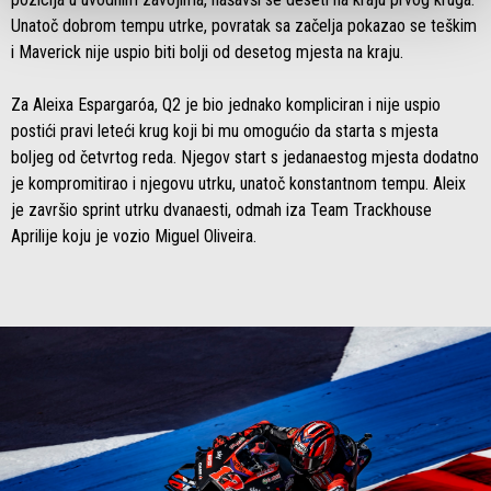
Unatoč dobrom tempu utrke, povratak sa začelja pokazao se teškim
i Maverick nije uspio biti bolji od desetog mjesta na kraju.
Za Aleixa Espargaróa, Q2 je bio jednako kompliciran i nije uspio
postići pravi leteći krug koji bi mu omogućio da starta s mjesta
boljeg od četvrtog reda. Njegov start s jedanaestog mjesta dodatno
je kompromitirao i njegovu utrku, unatoč konstantnom tempu. Aleix
je završio sprint utrku dvanaesti, odmah iza Team Trackhouse
Aprilije koju je vozio Miguel Oliveira.