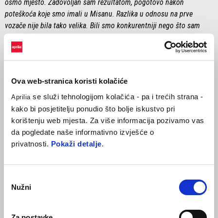
osmo mjesto. Zadovoljan sam rezultatom, pogotovo nakon
poteškoća koje smo imali u Misanu. Razlika u odnosu na prve
vozače nije bila tako velika. Bili smo konkurentniji nego što sam
očekivao. Pogotovo u prve dvije trećine utrke, bili smo prilično
brzi.”
MASSIMO RIVOLA (CEO Aprilia Racinga)
Ova web-stranica koristi kolačiće
“Na tako tužan vikend za motociklizam, nakon smrti Luce
Salvadorija, želimo ga se sjećati s ljubavlju i poslati njegovoj obitelji
se služi tehnologijom kolačića - pa i trećih strana -
Aprilia
topli zagrljaj. Također je bilo divno vidjeti tako veliku gužvu ovog
kako bi posjetitelju ponudio što bolje iskustvo pri
vikenda, posebno s obzirom na poteškoće s kojima se regija
korištenju web mjesta. Za više informacija pozivamo vas
Romagna nedavno suočila s poplavama. Što se tiče utrke, sretni
da pogledate naše informativno izvješće o
smo što je Aleix ponovno otkrio svoj tempo, ali Maverick je posebno
privatnosti.
Pokaži detalje
.
bio vrlo brz, održavajući tijekom cijele utrke tempo blizu onih koji su
završili na postolju. Šteta je zbog izgubljenih pozicija u početnim
fazama, ali sve u svemu, ponovno smo vidjeli Aprilijinu brzinu, iako
Odabir
Nužni
još uvijek nije na istoj razini kao na početku sezone. Krenut ćemo na
pristanka
nadolazeće utrke u Aziji uvjereni da smo pronašli pravi put.”
Za postavke