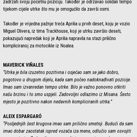
zadržati svoju početnu poziciju. Također je održavao solidan tempo
tijekom cijele utrke što mu je omogućilo da završi osmi.
Također je vrijedna pažnje treća Aprilia u prvih deset, koju je vozio
Miguel Olivera, iz tima Trackhouse, koji je utrku završio deseti,
pokazujući napredak koji je Aprilia napravila na stazi prilično
kompliciranoj za motocikle iz Noalea.
MAVERICK VIÑALES
“Utrka je bila izuzetno pozitivna i osjećao sam se jako dobro,
pogotovo u drugom dijelu, kada sam počeo nadoknađivati ​​pozicije.
Imao sam izvanredan tempo utrke. Bilo je važno ponovno otkriti
našu brzinu i to smo uspjeli. Zadovoljni odlazimo iz Misana. Šesto
mjesto je pozitivno nakon nedavnih kompliciranih utrka.”
ALEIX ESPARGARÓ
“Posljednjih šest krugova imao sam prilično smetnji. Budući da sam
imao dobar zaostatak ispred vozača iza mene, odlučio sam osvojiti