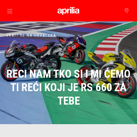
Idi na glavni izbornik
VRATI SE NA HRVATSKA
RECI NAM TKO SI I MI ĆEMO
TI REĆI KOJI JE RS 660 ZA
TEBE