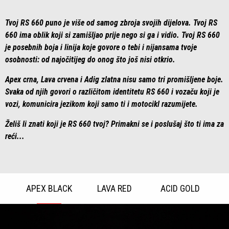
Tvoj RS 660 puno je više od samog zbroja svojih dijelova. Tvoj RS
660 ima oblik koji si zamišljao prije nego si ga i vidio. Tvoj RS 660
je posebnih boja i linija koje govore o tebi i nijansama tvoje
osobnosti: od najočitijeg do onog što još nisi otkrio.
Apex crna, Lava crvena i Adig zlatna nisu samo tri promišljene boje.
Svaka od njih govori o različitom identitetu RS 660 i vozaču koji je
vozi, komunicira jezikom koji samo ti i motocikl razumijete.
Želiš li znati koji je RS 660 tvoj? Primakni se i poslušaj što ti ima za
reći...
APEX BLACK
LAVA RED
ACID GOLD
Item
1
of
3