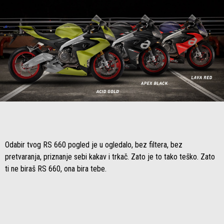
Item
Item
1
1
of
of
1
1
Odabir tvog RS 660 pogled je u ogledalo, bez filtera, bez
pretvaranja, priznanje sebi kakav i trkač. Zato je to tako teško. Zato
ti ne biraš RS 660, ona bira tebe.