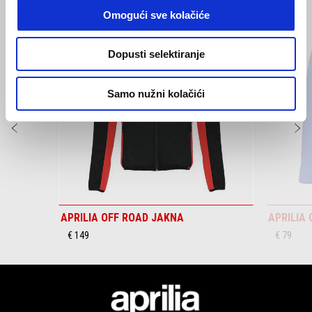
Omogući sve kolačiće
Item
1
of
6
Dopusti selektiranje
Samo nužni kolačići
Prethodni
S
APRILIA OFF ROAD JAKNA
APRILIA
€ 149
€ 79
Podnožje