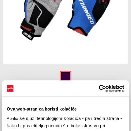
Item
1
of
Graphic multicolo
1
GRAPHIC MULTICOLOR
Ova web-stranica koristi kolačiće
€ 59
se služi tehnologijom kolačića - pa i trećih strana -
Aprilia
kako bi posjetitelju ponudio što bolje iskustvo pri