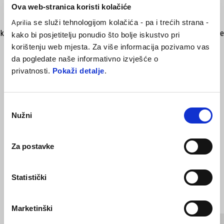
Ova web-stranica koristi kolačiće
Izrađena u potpunosti od CNC obrađenog aluminija, zaštita ručice
se služi tehnologijom kolačića - pa i trećih strana -
Aprilia
kočnice razvijena je na temelju iskustva u trkaćim natjecanjima. Lako se
kako bi posjetitelju ponudio što bolje iskustvo pri
podešava, izbjegava bilo kakvu vrstu smetnji za ruku vozača i štiti
korištenju web mjesta. Za više informacija pozivamo vas
ručicu kočnice u slučaju pada. Sustav koji olakšava vozaču da ruku
da pogledate naše informativno izvješće o
izvadi van. Napomena: Ovaj predmet nije homologiran za cestovnu
privatnosti.
Pokaži detalje
.
upotrebu.
Odabir
Nužni
pristanka
Za postavke
Statistički
VIDI SVE
Marketinški
Item
1