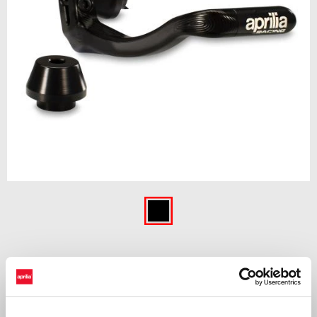
Item
1
of
Crna
1
CRNA
€ 159