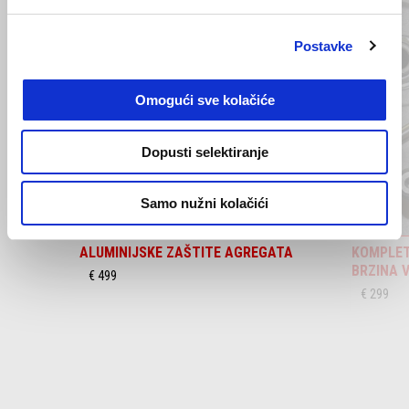
of
6
Postavke
Omogući sve kolačiće
Prethodni
S
Dopusti selektiranje
Samo nužni kolačići
ALUMINIJSKE ZAŠTITE AGREGATA
KOMPLET
BRZINA 
€ 499
€ 299
Item