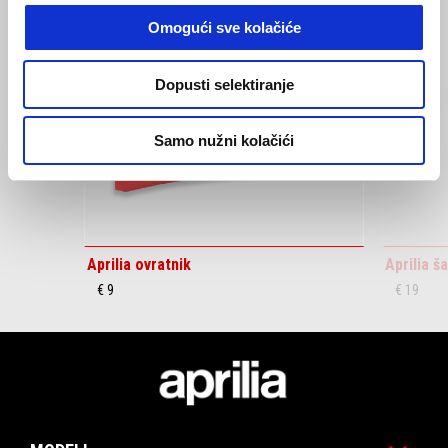
6
Omogući sve kolačiće
Dopusti selektiranje
Prethodni
S
Samo nužni kolačići
Aprilia ovratnik
Aprilia ša
€ 9
€ 19
Podnožje