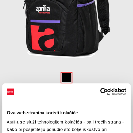
Item
1
of
Crna
1
CRNA
Ova web-stranica koristi kolačiće
€ 50
se služi tehnologijom kolačića - pa i trećih strana -
Aprilia
kako bi posjetitelju ponudio što bolje iskustvo pri