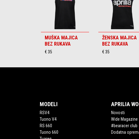
MUŠKA MAJICA
ŽENSKA MAJICA
BEZ RUKAVA
BEZ RUKAVA
€ 35
€ 35
Podnožje
MODELI
APRILIA W
RSV4
Novosti
Tuono V4
Wide Magazine
RS 660
#bearacer club
Tuono 660
Dodatna oprem
Tuareg