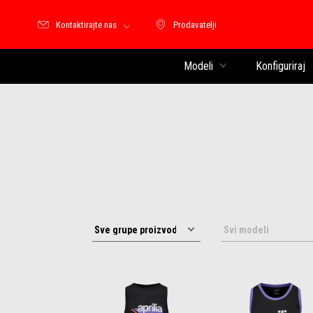
Kontaktirajte nas
Prodavatelji
Prodavatelji
Modeli
Konfiguriraj