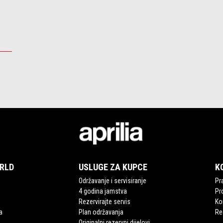
ORLD
USLUGE ZA KUPCE
K
Održavanje i servisiranje
Pra
4 godina jamstva
Pr
Rezervirajte servis
Ko
a
Plan održavanja
Re
Originalni rezervni dijelovi