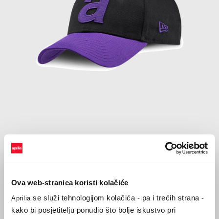
Item
1
of
Purple
1
Ova web-stranica koristi kolačiće
PURPLE
se služi tehnologijom kolačića - pa i trećih strana -
Aprilia
kako bi posjetitelju ponudio što bolje iskustvo pri
€ 26