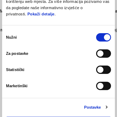
korištenju web mjesta. Za više informacija pozivamo vas
da pogledate naše informativno izvješće o
Model kape Aprilia 9FORTY je podesiv za bolje pristajanje, Naprijed ima
privatnosti.
Pokaži detalje
.
podebljani 3D izvezeni logo "a" u ljubičastoj boji. Logotip New Era
također je izvezen ljubičastom bojom sa strane, daje prepoznatljivu
notu. Kontrastni ljubičasti vizir i D-prsten za zatvaranje upotpunjuju ovaj
Odabir
svestrani dodatak.
Nužni
pristanka
Za postavke
Statistički
Marketinški
VIDI SVE
Item
Postavke
1
of
6