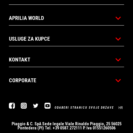
APRILIA WORLD
USLUGE ZA KUPCE
KONTAKT
CORPORATE
Facebook
Instagram
Twitter
YouTube
HR
ODABERI STRANICU SVOJE DRŽAVE
Piaggio & C. SpA Sede legale Viale Rinaldo Piaggio, 25 56025
Pontedera (PI) Tel. +39 0587.272111 P. Iva 01551260506