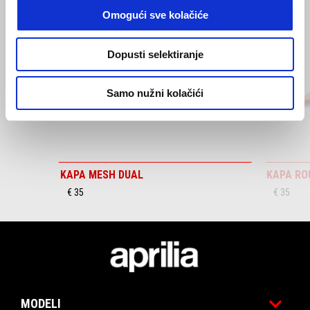
Omogući sve kolačiće
Dopusti selektiranje
Prethodni
S
Samo nužni kolačići
KAPA MESH DUAL
KAPA RO
€ 35
€ 35
Podnožje
MODELI